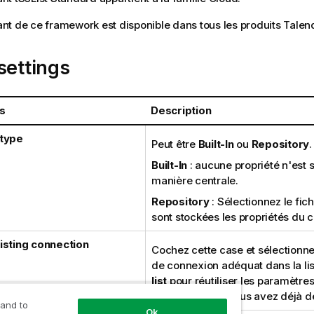
t de ce framework est disponible dans tous les produits
Talen
settings
s
Description
 type
Peut être
Built-In
ou
Repository
.
Built-In
: aucune propriété n'est 
manière centrale.
Repository
: Sélectionnez le fic
sont stockées les propriétés du 
isting connection
Cochez cette case et sélectionn
de connexion adéquat dans la li
list
pour réutiliser les paramètre
connexion que vous avez déjà dé
 and to
Ok