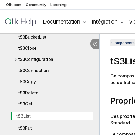
tS3BucketCreate
Qlik.com
Community
Learning
tS3BucketDelete
Documentation
Intégration
Vi
tS3BucketExist
tS3BucketList
Composants 
tS3Close
tS3Li
tS3Configuration
tS3Connection
Ce composan
tS3Copy
ou du fichie
tS3Delete
Propri
tS3Get
Ces proprié
tS3List
Standard
.
tS3Put
Le compos