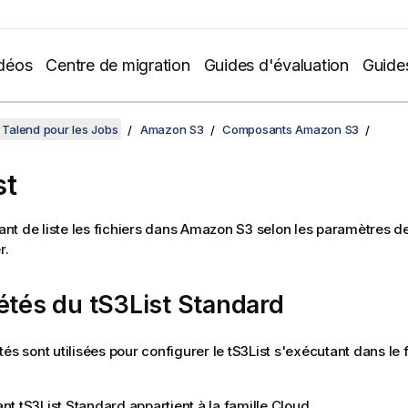
déos
Centre de migration
Guides d'évaluation
Guide
Talend pour les Jobs
Amazon S3
Composants Amazon S3
st
t de liste les fichiers dans Amazon S3 selon les paramètres de
r.
étés du tS3List Standard
tés sont utilisées pour configurer le
tS3List
s'exécutant dans le
ant
tS3List
Standard
appartient à la famille
Cloud
.