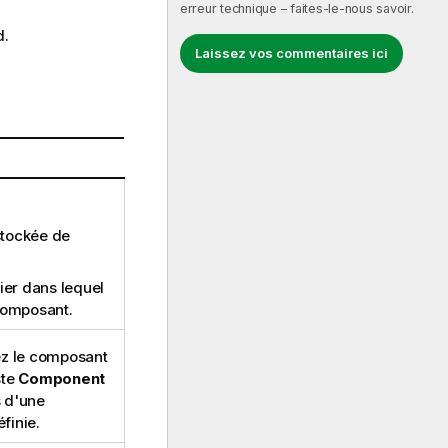
erreur technique – faites-le-nous savoir.
d
.
Laissez vos commentaires ici
stockée de
hier dans lequel
composant.
ez le composant
ste
Component
s d'une
finie.