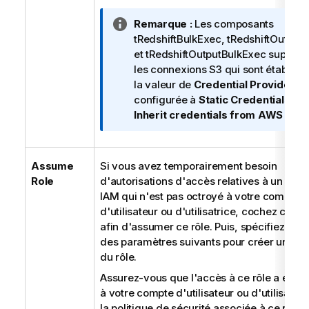
N
Remarque :
Les composants
o
tRedshiftBulkExec, tRedshiftOutputB
t
et tRedshiftOutputBulkExec support
e
les connexions S3 qui sont établies
I
la valeur de
Credential Provider
n
configurée à
Static Credentials
ou
f
Inherit credentials from AWS role
.
o
r
m
Assume
Si vous avez temporairement besoin
a
Role
d'autorisations d'accès relatives à un rôl
t
IAM qui n'est pas octroyé à votre compte
i
d'utilisateur ou d'utilisatrice, cochez cette
o
afin d'assumer ce rôle. Puis, spécifiez les 
n
des paramètres suivants pour créer une se
s
du rôle.
Assurez-vous que l'accès à ce rôle a été o
à votre compte d'utilisateur ou d'utilisatric
la politique de sécurité associée à ce rôle.