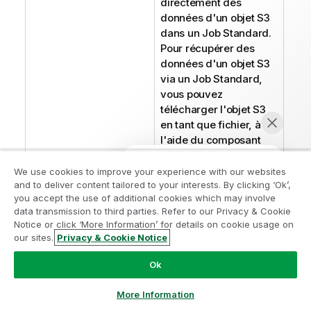
directement des
données d'un objet S3
dans un Job Standard.
Pour récupérer des
données d'un objet S3
via un Job Standard,
vous pouvez
télécharger l'objet S3
en tant que fichier, à
l'aide du composant
tS3Get et récupérer les
données depuis le
We use cookies to improve your experience with our websites
and to deliver content tailored to your interests. By clicking ‘Ok’,
fichier, à l'aide d'un
you accept the use of additional cookies which may involve
composant fichier
data transmission to third parties. Refer to our Privacy & Cookie
d'entrée. Consultez
Notice or click ‘More Information’ for details on cookie usage on
Récupérer des données
our sites.
Privacy & Cookie Notice
Discuter maintenant
d'un objet S3
pour plus
d'informations.
Ok
Paramètres
Cliquez sur le bouton
More Information
dynamiques
[+]
pour ajouter une