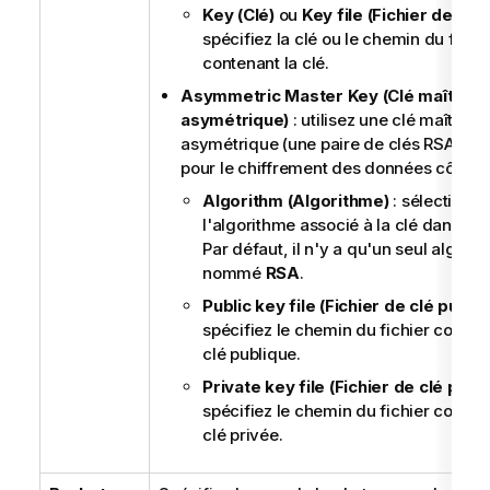
Key (Clé)
ou
Key file (Fichier de clé)
spécifiez la clé ou le chemin du fichi
contenant la clé.
Asymmetric Master Key (Clé maître
asymétrique)
: utilisez une clé maître
asymétrique (une paire de clés RSA 1024
pour le chiffrement des données côté cli
Algorithm (Algorithme)
: sélectionn
l'algorithme associé à la clé dans la li
Par défaut, il n'y a qu'un seul algori
nommé
RSA
.
Public key file (Fichier de clé publiq
spécifiez le chemin du fichier conten
clé publique.
Private key file (Fichier de clé priv
spécifiez le chemin du fichier conten
clé privée.