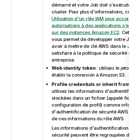
démarré et votre Job doit s'exécuter su
cluster. Pour plus d'informations, consul
Utilisation d'un rôle IAM pour accorder 
autorisations à des applications s'exécu
sur des instances Amazon EC2
. Cette o
vous permet de développer votre Job s
avoir à mettre de clé AWS dans le Job et
satisfaire à la politique de sécurité de v
entreprise.
Web identity token
: utilisez le jeton W
établir la connexion à Amazon S3.
Profile credentials or inherit from AW
utilisez les informations d'authentificati
stockées dans un fichier (appelé fichier
configuration de profil) comme informa
d'authentification de sécurité AWS ou hé
de ces informations du rôle AWS.
Les informations d'authentification de
sécurité peuvent être regroupées dans 