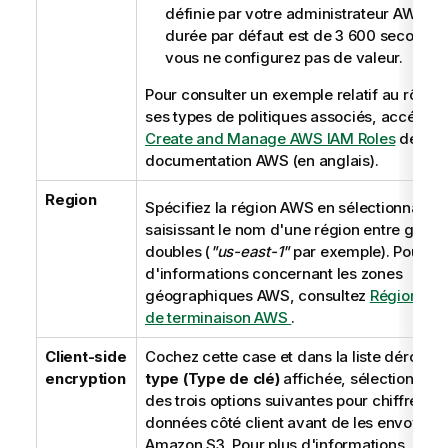
définie par votre administrateur AWS. L
durée par défaut est de 3 600 secondes
vous ne configurez pas de valeur.
Pour consulter un exemple relatif au rôle I
ses types de politiques associés, accédez 
Create and Manage AWS IAM Roles
depuis 
documentation AWS (en anglais).
Region
Spécifiez la région AWS en sélectionnant o
saisissant le nom d'une région entre guill
doubles (
"us-east-1"
par exemple). Pour pl
d'informations concernant les zones
géographiques AWS, consultez
Régions et 
de terminaison AWS
.
Client-side
Cochez cette case et dans la liste déroula
encryption
type (Type de clé)
affichée, sélectionnez 
des trois options suivantes pour chiffrer les
données côté client avant de les envoyer à
Amazon S3. Pour plus d'informations, cons