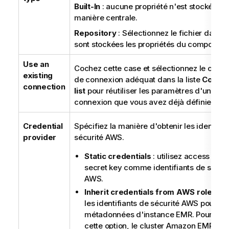
Built-In
: aucune propriété n'est stockée de
manière centrale.
Repository
: Sélectionnez le fichier dans l
sont stockées les propriétés du composant
Use an
Cochez cette case et sélectionnez le comp
existing
de connexion adéquat dans la liste
Compo
connection
list
pour réutiliser les paramètres d'une
connexion que vous avez déjà définie.
Credential
Spécifiez la manière d'obtenir les identifia
provider
sécurité AWS.
Static credentials
: utilisez
access key
e
secret key
comme identifiants de sécuri
AWS.
Inherit credentials from AWS role
: ob
les identifiants de sécurité AWS pour vo
métadonnées d'instance EMR. Pour utili
cette option, le cluster Amazon EMR doit