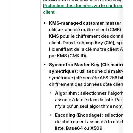
Protection des données via le chiffrement 
client
.
KMS-managed customer master key
:
utilisez une clé maître client (CMK) géré
KMS pour le chiffrement des données c
client. Dans le champ
Key (Clé)
, spécifi
l'identifiant de la clé maître client AWS
par KMS (CMK ID).
Symmetric Master Key (Clé maître
symétrique)
: utilisez une clé maître
symétrique (clé secrète AES 256 bits) po
chiffrement des données côté client.
Algorithm
: sélectionnez l'algorithme
associé à la clé dans la liste. Par défau
n'y a qu'un seul algorithme nommé
Encoding (Encodage)
: sélectionnez 
de chiffrement associé à la clé dans 
liste,
Base64
ou
X509
.