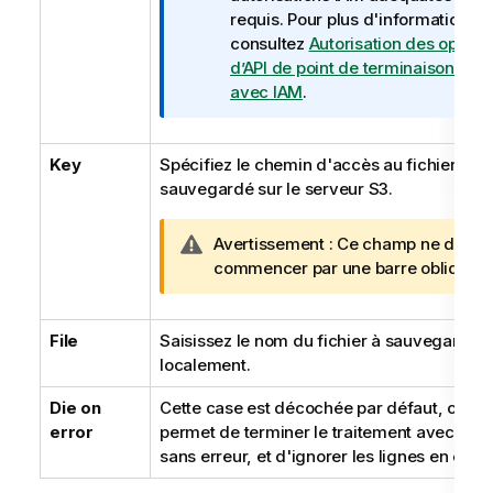
a
requis. Pour plus d'informations,
t
consultez
Autorisation des opérat
i
d’API de point de terminaison régi
o
avec IAM
.
n
s
Key
Spécifiez le chemin d'accès au fichier
sauvegardé sur le serveur S3.
N
Avertissement :
Ce champ ne doit p
o
commencer par une barre oblique (/
t
e
File
Saisissez le nom du fichier à sauvegarder
I
localement.
n
f
Die on
Cette case est décochée par défaut, ce qu
o
error
permet de terminer le traitement avec les l
r
sans erreur, et d'ignorer les lignes en erreu
m
a