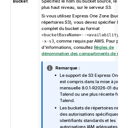
Bucket
Spécifiez le nom du bucket source, le doss
plus haut niveau, sur le serveur S3.
Si vous utilisez Express One Zone (buckets
répertoires S3), vous devez spécifier le n
complet du bucket au format
<bucketBaseName>--<availabilityZon
, comme requis par AWS. Pour plus
-x-s3
d'informations, consultez
Règles de
dénomination des compartiments de répert
N
Remarque :
o
Le support de S3 Express One Zo
t
est compris dans la mise à jour
e
mensuelle 8.0.1-R2026-01 du
Stud
I
Talend
ou une plus récente fourni
n
Talend
.
f
Les buckets de répertoires nécess
o
des autorisations spécifiques. De
r
identifiants standards et les
m
autorisations IAM adéquates sont