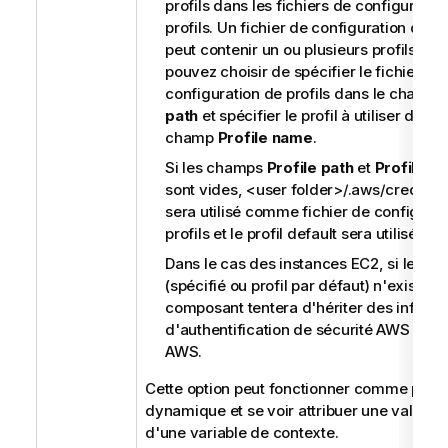
profils dans les fichiers de configuratio
profils. Un fichier de configuration de pr
peut contenir un ou plusieurs profils. Vo
pouvez choisir de spécifier le fichier de
configuration de profils dans le champ
path
et spécifier le profil à utiliser dans 
champ
Profile name
.
Si les champs
Profile path
et
Profile n
sont vides,
<user folder>/.aws/credenti
sera utilisé comme fichier de configura
profils et le profil
default
sera utilisé.
Dans le cas des instances EC2, si le prof
(spécifié ou profil par défaut) n'existe pa
composant tentera d'hériter des inform
d'authentification de sécurité AWS du r
AWS.
Cette option peut fonctionner comme para
dynamique et se voir attribuer une valeur à
d'une variable de contexte.