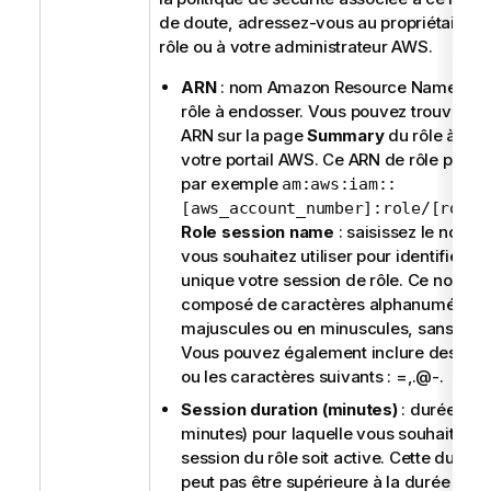
de doute, adressez-vous au propriétaire d
rôle ou à votre administrateur AWS.
ARN
: nom Amazon Resource Name (AR
rôle à endosser. Vous pouvez trouver c
ARN sur la page
Summary
du rôle à utili
votre portail AWS. Ce ARN de rôle pourra
par exemple
am:aws:iam::
[aws_account_number]:role/[role_
Role session name
: saisissez le nom q
vous souhaitez utiliser pour identifier d
unique votre session de rôle. Ce nom pe
composé de caractères alphanumériqu
majuscules ou en minuscules, sans esp
Vous pouvez également inclure des tire
ou les caractères suivants : =,.@-.
Session duration (minutes)
: durée (en
minutes) pour laquelle vous souhaitez q
session du rôle soit active. Cette durée 
peut pas être supérieure à la durée max