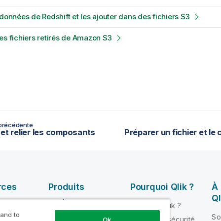
 données de Redshift et les ajouter dans des fichiers S3
es fichiers retirés de Amazon S3
précédente
 et relier les composants
rces
Produits
Pourquoi Qlik ?
À
Ql
INTÉGRATION ET
Pourquoi Qlik ?
QUALITÉ DE
 and to
ik Help
So
Fiabilité et sécurité
Ok
DONNÉES