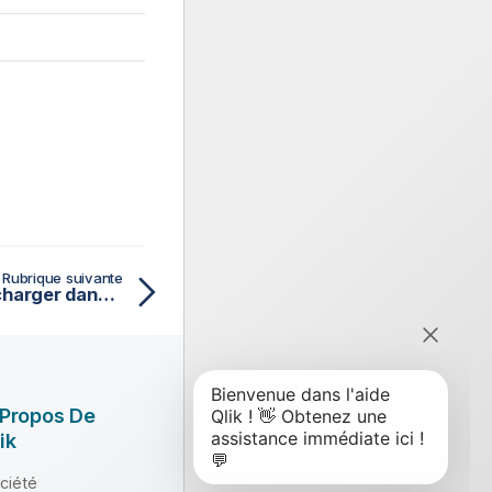
Rubrique suivante
Préparer un fichier et le charger dans S3
 Propos De
ik
ciété