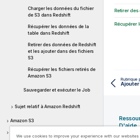
Charger les données du fichier
Retirer des
de S3 dans Redshift
Récupérer l
Récupérer les données de la
table dans Redshift
Retirer des données de Redshift
et les ajouter dans des fichiers
S3
Récupérer les fichiers retirés de
Amazon S3
Rubrique 
Ajouter
Sauvegarder et exécuter le Job
Sujet relatif à Amazon Redshift
Ressou
Amazon S3
D'aide
Amazon SQS
We use cookies to improve your experience with our websites
Vidéos Ql