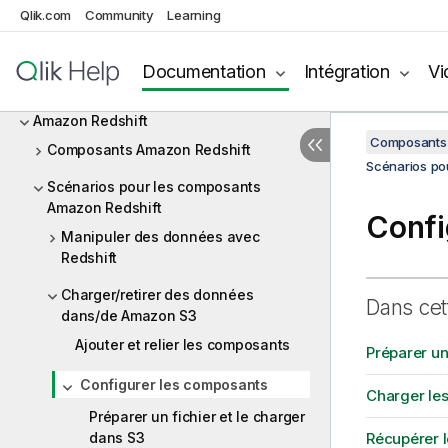
Distribution Amazon EMR
Qlik.com
Community
Learning
Amazon MySQL
Documentation
Intégration
Vi
Amazon Oracle
Amazon Redshift
Composants 
Composants Amazon Redshift
Scénarios po
Scénarios pour les composants
Amazon Redshift
Confi
Manipuler des données avec
Redshift
Charger/retirer des données
Dans cet
dans/de Amazon S3
Ajouter et relier les composants
Préparer un
Configurer les composants
Charger les
Préparer un fichier et le charger
dans S3
Récupérer l