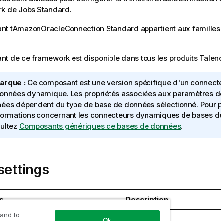
rk de Jobs
Standard
.
ant
tAmazonOracleConnection
Standard
appartient aux famille
t de ce framework est disponible dans tous les produits
Talen
arque :
Ce composant est une version spécifique d'un connect
onnées dynamique. Les propriétés associées aux paramètres de
ées dépendent du type de base de données sélectionné. Pour p
formations concernant les connecteurs dynamiques de bases d
ultez
Composants génériques de bases de données
.
settings
s
Description
 and to
données
Ok