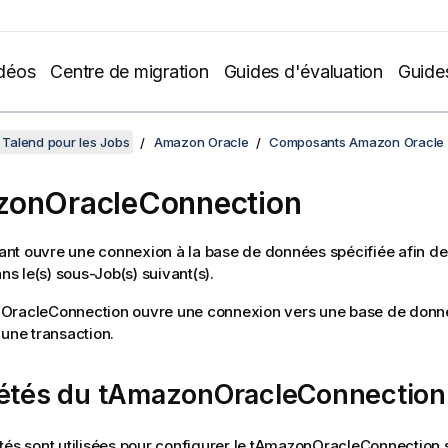
déos
Centre de migration
Guides d'évaluation
Guide
Talend pour les Jobs
Amazon Oracle
Composants Amazon Oracle
zonOracleConnection
t ouvre une connexion à la base de données spécifiée afin de 
ans le(s) sous-Job(s) suivant(s).
OracleConnection
ouvre une connexion vers une base de donné
 une transaction.
iétés du tAmazonOracleConnection
tés sont utilisées pour configurer le
tAmazonOracleConnection
s