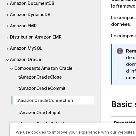
Amazon DocumentDB
le framewo
Amazon DynamoDB
Le compos
données
.
Amazon EMR
Le composan
Distribution Amazon EMR
Amazon MySQL
N
Rem
o
de d
Amazon Oracle
t
donn
Composants Amazon Oracle
e
d'in
tAmazonOracleClose
I
cons
n
tAmazonOracleCommit
f
o
tAmazonOracleConnection
Basic 
r
m
tAmazonOracleInput
a
Propriété
tAmazonOracleOutput
t
i
We use cookies to improve your experience with our websites
Base de 
tAmazonOracleRollback