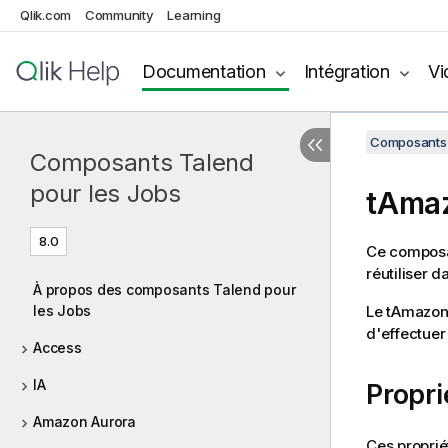
Qlik.com
Community
Learning
Documentation
Intégration
Vi
Composants 
Composants Talend
pour les Jobs
tAma
8.0
Ce composan
réutiliser d
À propos des composants Talend pour
les Jobs
Le
tAmazon
d'effectuer
Access
IA
Propr
Amazon Aurora
Ces proprié