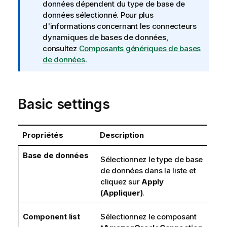
I
données dépendent du type de base de
n
données sélectionné. Pour plus
f
d'informations concernant les connecteurs
o
dynamiques de bases de données,
r
consultez
Composants génériques de bases
m
de données
.
a
t
i
Basic settings
o
n
s
Propriétés
Description
Base de données
Sélectionnez le type de base
de données dans la liste et
cliquez sur
Apply
(Appliquer)
.
Component list
Sélectionnez le composant