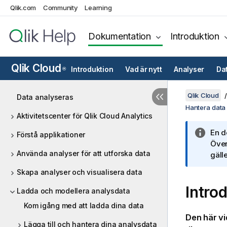
Qlik.com
Community
Learning
Dokumentation
Introduktion
Qlik Cloud
Introduktion
Vad är nytt
Analyser
Da
®
Qlik Cloud
Data analyseras
Hantera data
Aktivitetscenter för Qlik Cloud Analytics
En d
Förstå applikationer
Över
Använda analyser för att utforska data
gälle
Skapa analyser och visualisera data
Intro
Ladda och modellera analysdata
Kom igång med att ladda dina data
Den här vi
Lägga till och hantera dina analysdata