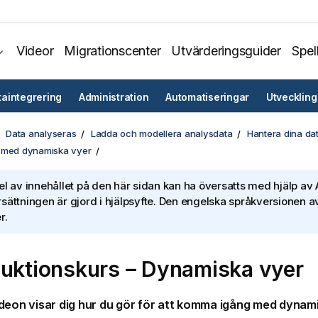
Videor
Migrationscenter
Utvärderingsguider
Spel
taintegrering
Administration
Automatiseringar
Utveckling
Data analyseras
Ladda och modellera analysdata
Hantera dina da
 med dynamiska vyer
el av innehållet på den här sidan kan ha översatts med hjälp av A
sättningen är gjord i hjälpsyfte. Den engelska språkversionen av
r.
duktionskurs – Dynamiska vyer
deon visar dig hur du gör för att komma igång med
dynami