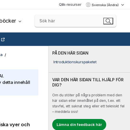
Qlik-resurser
Svenska (Ändra)
böcker
PÅ DEN HÄR SIDAN
ta
Introduktionskurspaketet
I.
VAR DEN HÄR SIDAN TILL HJÄLP FÖR
 detta innehåll
DIG?
Om du stöter på några problem med den
här sidan eller innehållet på den, t.ex. ett
stavfel, ett saknat steg eller ett tekniskt fel
– meddela oss!
ska vyer
och
Lämna din feedback här