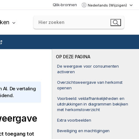
Qlik-bronnen
Nederlands (Wijzigen)
eken
OP DEZE PAGINA
De weergave voor consumenten
activeren
Overzichtsweergave van herkomst
openen
AI. De vertaling
eidend.
Voorbeeld: veldafhankelijkheden en
uitdrukkingen in diagrammen bekijken
met herkomstoverzicht
weergave
Extra voorbeelden
Beveiliging en machtigingen
ct toegang tot