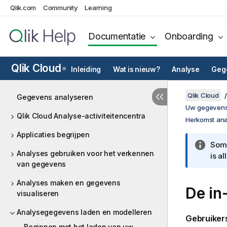
Qlik.com
Community
Learning
Documentatie
Onboarding
Qlik Cloud
Inleiding
Wat is nieuw?
Analyse
Gege
®
Qlik Cloud
Gegevens analyseren
Uw gegevens
Qlik Cloud Analyse-activiteitencentra
Herkomst ana
Applicaties begrijpen
Somm
Analyses gebruiken voor het verkennen
is a
van gegevens
Analyses maken en gegevens
De in
visualiseren
Analysegegevens laden en modelleren
Gebruikers
Beginnen met het laden van uw