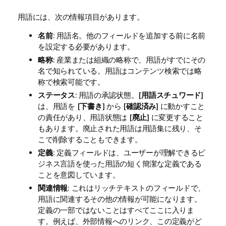
用語には、次の情報項目があります。
名前
: 用語名。他のフィールドを追加する前に名前
を設定する必要があります。
略称
: 産業または組織の略称で、用語がすでにその
名で知られている。用語はコンテンツ検索では略
称で検索可能です。
ステータス
: 用語の承認状態。[
用語スチュワード
]
は、用語を [
下書き
] から [
確認済み
] に動かすこと
の責任があり、用語状態は [
廃止
] に変更すること
もあります。廃止された用語は用語集に残り、そ
こで削除することもできます。
定義
: 定義フィールドは、ユーザーが理解できるビ
ジネス言語を使った用語の短く簡潔な定義である
ことを意図しています。
関連情報
: これはリッチテキストのフィールドで、
用語に関連するその他の情報が可能になります。
定義の一部ではないことはすべてここに入りま
す。例えば、外部情報へのリンク、この定義がど