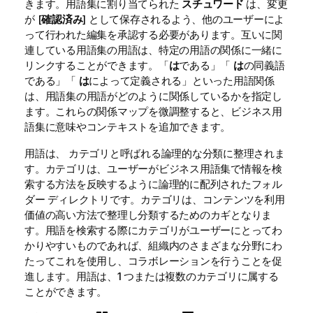
きます。用語集に割り当てられた
スチュワード
は、変更
が [
確認済み
] として保存されるよう、他のユーザーによ
って行われた編集を承認する必要があります。互いに関
連している用語集の用語は、特定の用語の関係に一緒に
リンクすることができます。「
は
である」「
は
の同義語
である」「
は
によって定義される」といった用語関係
は、用語集の用語がどのように関係しているかを指定し
ます。これらの関係マップを微調整すると、ビジネス用
語集に意味やコンテキストを追加できます。
用語は、 カテゴリと呼ばれる論理的な分類に整理されま
す。カテゴリは、ユーザーがビジネス用語集で情報を検
索する方法を反映するように論理的に配列されたフォル
ダー ディレクトリです。カテゴリは、コンテンツを利用
価値の高い方法で整理し分類するためのカギとなりま
す。用語を検索する際にカテゴリがユーザーにとってわ
かりやすいものであれば、組織内のさまざまな分野にわ
たってこれを使用し、コラボレーションを行うことを促
進します。用語は、1 つまたは複数のカテゴリに属する
ことができます。