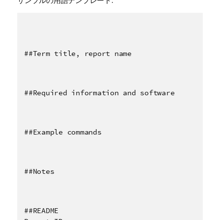
サンプルの用語テンプレート:
##Term title, report name
##Required information and software
##Example commands
##Notes
##README