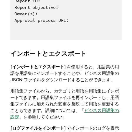
Report ID:
Report objective:
Owner(s):
Approval process URL:
インポートとエクスポート
[
インポートとエクスポート
] を使用すると、用語集の用
語を用語集にインポートすることや、ビジネス用語集の
JSON ファイルをダウンロードすることができます。
用語集ファイルから、カテゴリと用語を用語集にインポ
ートできます。用語集ファイルを再インポートし、用語
集ファイルに加えられた変更を反映して用語を更新する
こともできます。詳細については、「
ビジネス用語集の
設定
」を参照してください。
[
ログファイルをインポート
] でインポートのログを表示