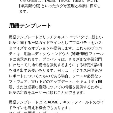
である場合は、[
用語
]、[
合意
]、[
保証
]、[
ACV
]、
[
年間契約額
] といったタグが整理と検索に役立ち
ます。
用語テンプレート
用語テンプレートはリッチテキスト エディタで、新しい
用語に関する推奨ガイドラインとしてプロパティをカス
タマイズするオプションを提供します。これらのプロパ
ティは、用語エディタ ウィンドウの [
関連情報
] フィール
ドに表示されます。プロパティは、さまざまな事業部門
にわたって共通の構造を強制するようにする特定の詳細
を引き出す必要があります。例えば、ビジネス用語集が
レポートについてのものである場合、ソースや必要なソ
フトウェア、実行予定のアップデート、セキュリティ問
題、または必要な権限についての情報を提供するために
用語の定義をユーザーに頼むことができます。
用語テンプレートは README テキストフィールドのガイ
ドラインを与える機会でもあります。