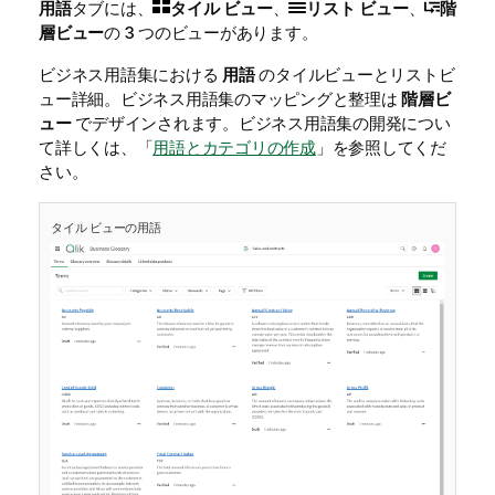
用語
タブには、
タイル ビュー
、
リスト ビュー
、
階
層ビュー
の 3 つのビューがあります。
ビジネス用語集における
用語
のタイルビューとリストビ
ュー詳細。ビジネス用語集のマッピングと整理は
階層ビ
ュー
でデザインされます。ビジネス用語集の開発につい
て詳しくは、「
用語とカテゴリの作成
」を参照してくだ
さい。
タイル ビューの用語