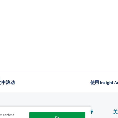
题
化中滚动
使用 Insight 
产品
为什么选择
关
er content
Qlik？
Ok