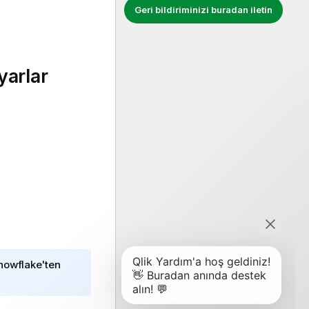
Geri bildiriminizi buradan iletin
yarlar
nowflake
'ten