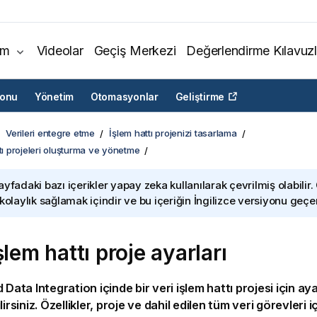
ım
Videolar
Geçiş Merkezi
Değerlendirme Kılavuzl
yonu
Yönetim
Otomasyonlar
Geliştirme
Verileri entegre etme
İşlem hattı projenizi tasarlama
ttı projeleri oluşturma ve yönetme
ayfadaki bazı içerikler yapay zeka kullanılarak çevrilmiş olabilir.
 kolaylık sağlamak içindir ve bu içeriğin İngilizce versiyonu geçerl
şlem hattı proje ayarları
d Data Integration
içinde bir veri işlem hattı projesi için aya
lirsiniz. Özellikler, proje ve dahil edilen tüm veri görevleri i