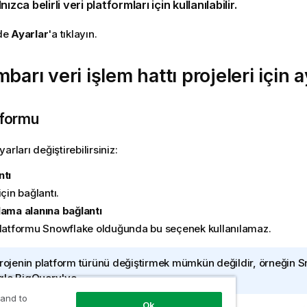
ızca belirli veri platformları için kullanılabilir.
de
Ayarlar
'a tıklayın.
mbarı veri işlem hattı projeleri için a
tformu
arları değiştirebilirsiniz:
ntı
için bağlantı.
lama alanına bağlantı
platformu
Snowflake
olduğunda bu seçenek kullanılamaz.
projenin platform türünü değiştirmek mümkün değildir, örneğin
S
le BigQuery
'ye.
 and to
Ok