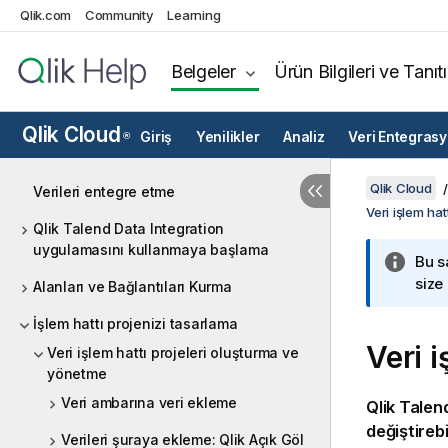
Qlik.com
Community
Learning
Belgeler
Ürün Bilgileri ve Tanıt
Qlik Cloud
Giriş
Yenilikler
Analiz
Veri Entegras
®
Qlik Cloud
Verileri entegre etme
Veri işlem ha
Qlik Talend Data Integration
uygulamasını kullanmaya başlama
Bu s
size
Alanları ve Bağlantıları Kurma
İşlem hattı projenizi tasarlama
Veri i
Veri işlem hattı projeleri oluşturma ve
yönetme
Veri ambarına veri ekleme
Qlik Talen
değiştirebi
Verileri şuraya ekleme: Qlik Açık Göl