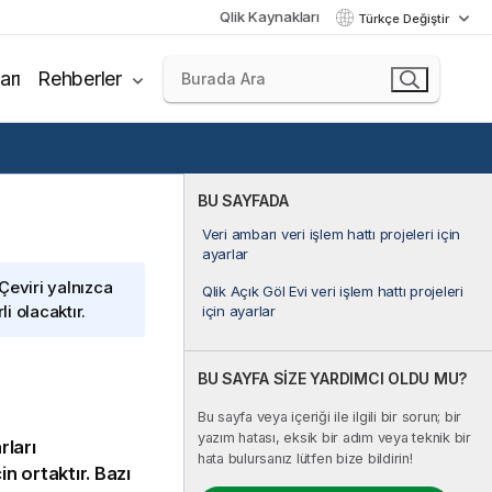
Qlik Kaynakları
Türkçe Değiştir
arı
Rehberler
BU SAYFADA
Veri ambarı veri işlem hattı projeleri için
ayarlar
 Çeviri yalnızca
Qlik Açık Göl Evi veri işlem hattı projeleri
i olacaktır.
için ayarlar
BU SAYFA SİZE YARDIMCI OLDU MU?
Bu sayfa veya içeriği ile ilgili bir sorun; bir
yazım hatası, eksik bir adım veya teknik bir
rları
hata bulursanız lütfen bize bildirin!
çin ortaktır. Bazı