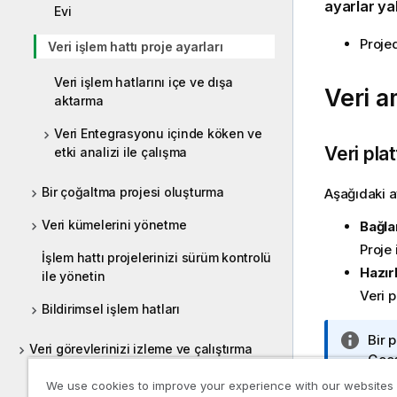
ayarlar yaln
Evi
Proje
Veri işlem hattı proje ayarları
Veri işlem hatlarını içe ve dışa
Veri a
aktarma
Veri Entegrasyonu içinde köken ve
Veri pla
etki analizi ile çalışma
Bir çoğaltma projesi oluşturma
Aşağıdaki ay
Veri kümelerini yönetme
Bağla
Proje 
İşlem hattı projelerinizi sürüm kontrolü
Hazır
ile yönetin
Veri 
Bildirimsel işlem hatları
B
Bir 
Veri görevlerinizi izleme ve çalıştırma
i
Goog
l
Veri Entegrasyonu içinde katalogla
We use cookies to improve your experience with our websites