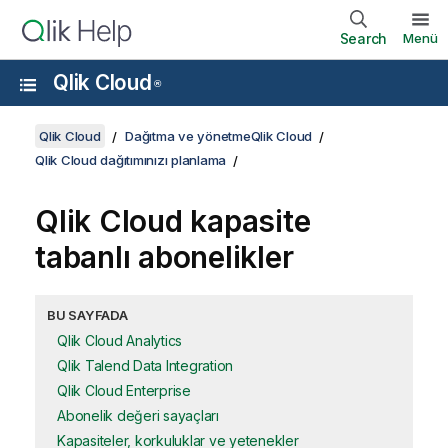
Search
Menü
Qlik Cloud
®
Qlik Cloud
Dağıtma ve yönetmeQlik Cloud
Qlik Cloud dağıtımınızı planlama
Qlik Cloud
kapasite
tabanlı abonelikler
BU SAYFADA
Qlik Cloud Analytics
Qlik Talend Data Integration
Qlik Cloud Enterprise
Abonelik değeri sayaçları
Kapasiteler, korkuluklar ve yetenekler