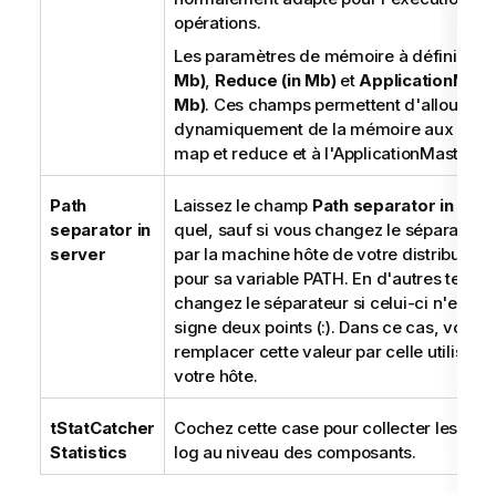
opérations.
Les paramètres de mémoire à définir so
Mb)
,
Reduce (in Mb)
et
ApplicationMaste
Mb)
. Ces champs permettent d'allouer
dynamiquement de la mémoire aux opér
map et reduce et à l'ApplicationMaster d
Path
Laissez le champ
Path separator in ser
separator in
quel, sauf si vous changez le séparateur u
server
par la machine hôte de votre distributio
pour sa variable PATH. En d'autres terme
changez le séparateur si celui-ci n'est pa
signe deux points (:). Dans ce cas, vous 
remplacer cette valeur par celle utilisée 
votre hôte.
tStatCatcher
Cochez cette case pour collecter les do
Statistics
log au niveau des composants.