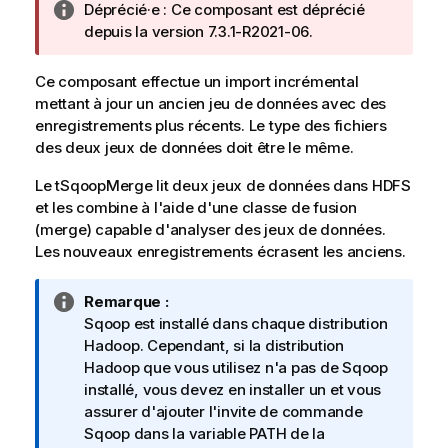
N
Déprécié·e :
Ce composant est déprécié
i
o
depuis la version 7.3.1-R2021-06.
l
t
a
e
b
Ce composant effectue un import incrémental
I
i
mettant à jour un ancien jeu de données avec des
n
l
enregistrements plus récents. Le type des fichiers
f
i
des deux jeux de données doit être le même.
o
t
Le
tSqoopMerge
r
lit deux jeux de données dans HDFS
y
et les combine à l'aide d'une classe de fusion
m
-
(merge) capable d'analyser des jeux de données.
a
n
Les nouveaux enregistrements écrasent les anciens.
t
o
i
t
o
e
N
Remarque :
n
o
Sqoop est installé dans chaque distribution
s
t
Hadoop. Cependant, si la distribution
e
Hadoop que vous utilisez n'a pas de Sqoop
I
installé, vous devez en installer un et vous
n
assurer d'ajouter l'invite de commande
f
Sqoop dans la variable PATH de la