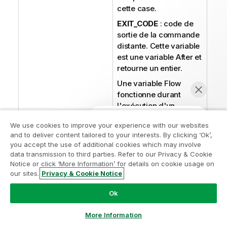
cette case.
EXIT_CODE
: code de
sortie de la commande
distante. Cette variable
est une variable After et
retourne un entier.
Une variable Flow
fonctionne durant
l'exécution d'un
composant. Une
We use cookies to improve your experience with our websites
variable After
and to deliver content tailored to your interests. By clicking ‘Ok’,
fonctionne après
you accept the use of additional cookies which may involve
l'exécution d'un
data transmission to third parties. Refer to our Privacy & Cookie
composant.
Notice or click ‘More Information’ for details on cookie usage on
our sites.
Privacy & Cookie Notice
Pour renseigner un
Discuter maintenant
champ ou une
Ok
expression à l'aide
d'une variable,
More Information
appuyez sur les