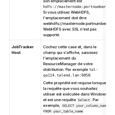
son emplacement est
.
hdfs://masternode:portnumber
Si vous utilisez WebHDFS,
l'emplacement doit être
webhdfs://masternode:portnumber ;
WebHDFS avec SSL n'est pas
supporté.
JobTracker
Cochez cette case et, dans le
Host
champ qui s'affiche, saisissez
l'emplacement du
ResourceManager de votre
distribution. Par exemple
tal-
.
qa114.talend.lan:8050
Cette propriété est requise lorsque
la requête que vous souhaitez
utiliser est exécutée dans Windows
et est une requête
. Par
Select
exemple,
SELECT your_column_name
FROM your_table_name