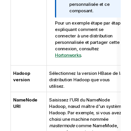
m
personnalisée et ce
a
composant.
t
Pour un exemple étape par étape
i
expliquant comment se
o
connecter à une distribution
n
personnalisée et partager cette
s
connexion, consultez
Hortonworks
.
Hadoop
Sélectionnez la version HBase de la
version
distribution Hadoop que vous
utilisez.
NameNode
Saisissez l'URI du NameNode
URI
Hadoop, nœud maître d'un système
Hadoop. Par exemple, si vous avez
choisi une machine nommée
mastermode
comme NameMode,