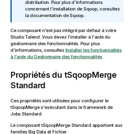
o
distribution. Pour plus d'informations
r
concernant l'installation de Sqoop, consultez
m
la documentation de Sqoop.
a
t
Ce composant n'est pas intégré par défaut à votre
i
Studio Talend
. Vous devez l'installer à l'aide du
o
gestionnaire des fonctionnalités.
Pour plus
n
d'informations, consultez
Installer les fonctionnalités
s
à l'aide du Gestionnaire des fonctionnalités
.
Propriétés du tSqoopMerge
Standard
Ces propriétés sont utilisées pour configurer le
tSqoopMerge
s'exécutant dans le framework de
Jobs
Standard
.
Le composant
tSqoopMerge
Standard
appartient aux
familles
Big Data
et
Fichier
.