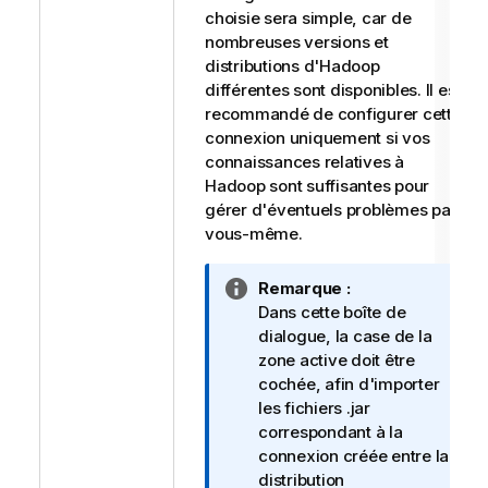
choisie sera simple, car de
nombreuses versions et
distributions d'Hadoop
différentes sont disponibles. Il est
recommandé de configurer cette
connexion uniquement si vos
connaissances relatives à
Hadoop sont suffisantes pour
gérer d'éventuels problèmes par
vous-même.
N
Remarque :
o
Dans cette boîte de
t
dialogue, la case de la
e
zone active doit être
I
cochée, afin d'importer
n
les fichiers .jar
f
correspondant à la
o
connexion créée entre la
r
distribution