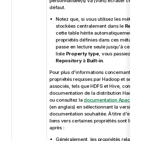
personnalisée(s) va (vont) écraser celle(s
défaut.
Notez que, si vous utilisez les métad
stockées centralement dans le
Reposi
cette table hérite automatiquement de
propriétés définies dans ces métadon
passe en lecture seule jusqu'à ce que,
liste
Property type
, vous passiez de
Repository
à
Built-in
.
Pour plus d'informations concernant les
propriétés requises par Hadoop et ses s
associés, tels que HDFS et Hive, consulte
documentation de la distribution Hadoop 
ou consultez la
documentation Apache H
(en anglais) en sélectionnant la version d
documentation souhaitée. À titre d'exemp
liens vers certaines propriétés sont listés 
après :
Généralement, les propriétés relative