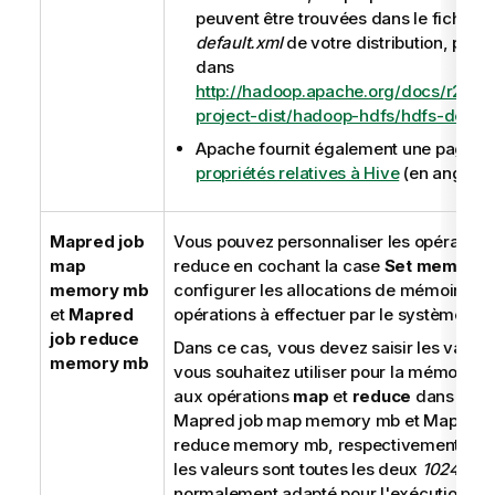
peuvent être trouvées dans le fichier
h
default.xml
de votre distribution, par 
dans
http://hadoop.apache.org/docs/r2.6.
project-dist/hadoop-hdfs/hdfs-defaul
Apache fournit également une page lis
propriétés relatives à Hive
(en anglais)
Mapred job
Vous pouvez personnaliser les opération
map
reduce en cochant la case
Set memory
,
memory mb
configurer les allocations de mémoire po
et
Mapred
opérations à effectuer par le système Ha
job reduce
Dans ce cas, vous devez saisir les valeu
memory mb
vous souhaitez utiliser pour la mémoire a
aux opérations
map
et
reduce
dans les 
Mapred job map memory mb et Mapred j
reduce memory mb, respectivement. Par
les valeurs sont toutes les deux
1024
, ce 
normalement adapté pour l'exécution de