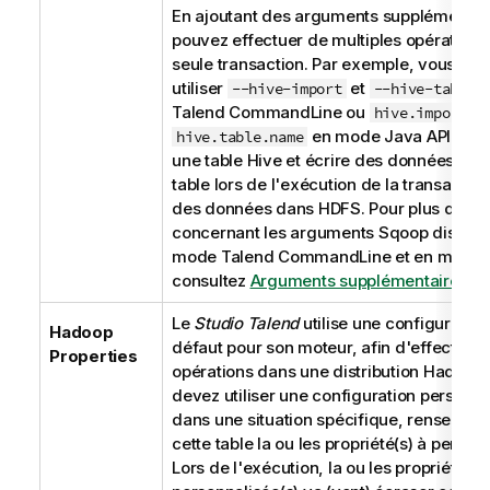
En ajoutant des arguments supplémentai
pouvez effectuer de multiples opérations
seule transaction. Par exemple, vous po
utiliser
et
e
--hive-import
--hive-table
Talend CommandLine
ou
et
hive.import
en mode Java API pour
hive.table.name
une table Hive et écrire des données dan
table lors de l'exécution de la transactio
des données dans HDFS. Pour plus d'inf
concernant les arguments Sqoop disponi
mode
Talend CommandLine
et en mode 
consultez
Arguments supplémentaires
.
Le
Studio Talend
utilise une configuration
Hadoop
défaut pour son moteur, afin d'effectuer
Properties
opérations dans une distribution Hadoop.
devez utiliser une configuration personna
dans une situation spécifique, renseigne
cette table la ou les propriété(s) à personn
Lors de l'exécution, la ou les propriété(s)