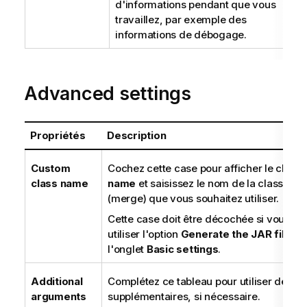
d'informations pendant que vous
travaillez, par exemple des
informations de débogage.
Advanced settings
Propriétés
Description
Custom
Cochez cette case pour afficher le cham
class name
name
et saisissez le nom de la classe de
(merge) que vous souhaitez utiliser.
Cette case doit être décochée si vous so
utiliser l'option
Generate the JAR file
da
l'onglet
Basic settings
.
Additional
Complétez ce tableau pour utiliser des 
arguments
supplémentaires, si nécessaire.