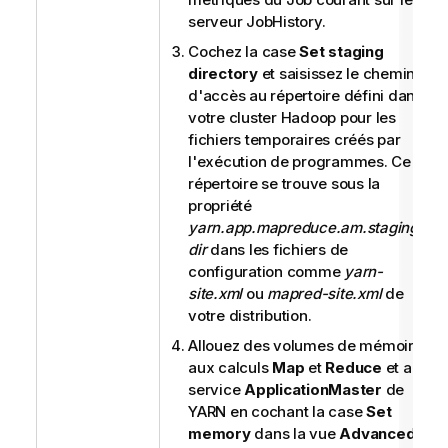
serveur JobHistory.
Cochez la case
Set staging
directory
et saisissez le chemin
d'accès au répertoire défini dans
votre cluster Hadoop pour les
fichiers temporaires créés par
l'exécution de programmes. Ce
répertoire se trouve sous la
propriété
yarn.app.mapreduce.am.staging-
dir
dans les fichiers de
configuration comme
yarn-
site.xml
ou
mapred-site.xml
de
votre distribution.
Allouez des volumes de mémoire
aux calculs
Map
et
Reduce
et au
service
ApplicationMaster
de
YARN en cochant la case
Set
memory
dans la vue
Advanced