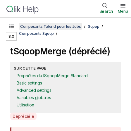
Search
Menu
Composants Talend pour les Jobs
Sqoop
Composants Sqoop
8.0
tSqoopMerge (déprécié)
SUR CETTE PAGE
Propriétés du tSqoopMerge Standard
Basic settings
Advanced settings
Variables globales
Utilisation
A
Déprécié·e
v
a