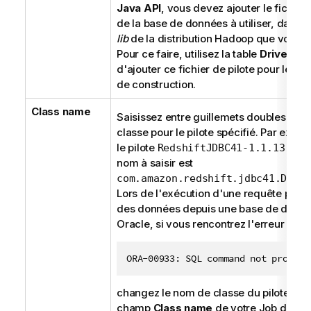
Java API
, vous devez ajouter le fichier 
de la base de données à utiliser, dans l
lib
de la distribution Hadoop que vous ut
Pour ce faire, utilisez la table
Driver JA
d'ajouter ce fichier de pilote pour le Jo
de construction.
Class name
Saisissez entre guillemets doubles le n
classe pour le pilote spécifié. Par exem
le pilote
RedshiftJDBC41-1.1.13.101
nom à saisir est
com.amazon.redshift.jdbc41.Drive
Lors de l'exécution d'une requête pour 
des données depuis une base de donn
Oracle, si vous rencontrez l'erreur suiva
ORA-00933: SQL command not properl
changez le nom de classe du pilote dan
champ
Class name
de votre Job de