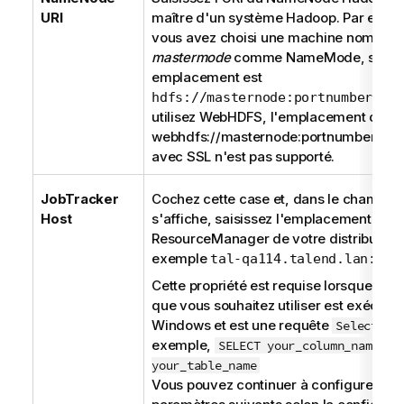
URI
maître d'un système Hadoop. Par exemp
vous avez choisi une machine nommée
mastermode
comme NameMode, son
emplacement est
.
Si 
hdfs://masternode:portnumber
utilisez WebHDFS, l'emplacement doit ê
webhdfs://masternode:portnumber ; 
avec SSL n'est pas supporté.
JobTracker
Cochez cette case et, dans le champ qu
Host
s'affiche, saisissez l'emplacement du
ResourceManager de votre distribution.
exemple
tal-qa114.talend.lan:805
Cette propriété est requise lorsque la r
que vous souhaitez utiliser est exécuté
Windows et est une requête
. Pa
Select
exemple,
SELECT your_column_name FR
your_table_name
Vous pouvez continuer à configurer les