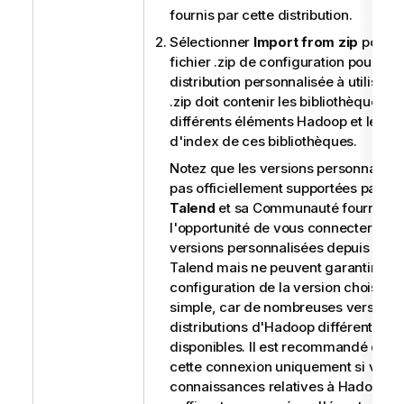
fournis par cette distribution.
Sélectionner
Import from zip
pour im
fichier .zip de configuration pour la
distribution personnalisée à utiliser. 
.zip doit contenir les bibliothèques d
différents éléments Hadoop et le fich
d'index de ces bibliothèques.
Notez que les versions personnalisée
pas officiellement supportées par
Ta
Talend
et sa Communauté fournisse
l'opportunité de vous connecter à de
versions personnalisées depuis le
St
Talend
mais ne peuvent garantir que
configuration de la version choisie s
simple, car de nombreuses versions 
distributions d'Hadoop différentes s
disponibles. Il est recommandé de c
cette connexion uniquement si vos
connaissances relatives à Hadoop s