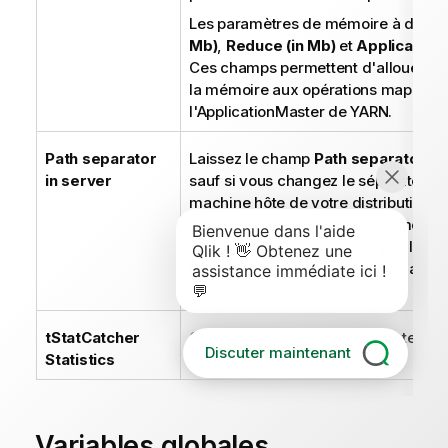
Les paramètres de mémoire à défini
Mb)
,
Reduce (in Mb)
et
ApplicationM
Ces champs permettent d'allouer 
la mémoire aux opérations map et re
l'ApplicationMaster de YARN.
Path separator
Laissez le champ
Path separator in
in server
sauf si vous changez le séparateur uti
machine hôte de votre distribution 
variable PATH. En d'autres termes, 
séparateur si celui-ci n'est pas le sig
Dans ce cas, vous devez remplacer c
celle utilisée dans votre hôte.
tStatCatcher
Cochez cette case pour collecter le
Discuter maintenant
Statistics
au niveau des composants.
Variables globales