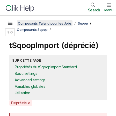
Search
Menu
Composants Talend pour les Jobs
Sqoop
Composants Sqoop
8.0
tSqoopImport (déprécié)
SUR CETTE PAGE
Propriétés du tSqoopImport Standard
Basic settings
Advanced settings
Variables globales
Utilisation
A
Déprécié·e
v
a