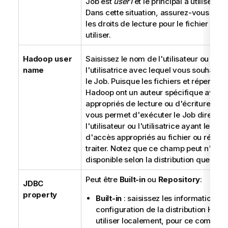
Job est
user1
et le principal à utiliser es
Dans cette situation, assurez-vous que
les droits de lecture pour le fichier Keyt
utiliser.
Hadoop user
Saisissez le nom de l'utilisateur ou de
name
l'utilisatrice avec lequel vous souhaite
le Job. Puisque les fichiers et répertoir
Hadoop ont un auteur spécifique avec le
appropriés de lecture ou d'écriture, c
vous permet d'exécuter le Job directe
l'utilisateur ou l'utilisatrice ayant les dro
d'accès appropriés au fichier ou réperto
traiter. Notez que ce champ peut n'être
disponible selon la distribution que vous 
Peut être
Built-in
ou
Repository
:
JDBC
property
Built-in
: saisissez les informations d
configuration de la distribution Hado
utiliser localement, pour ce composa