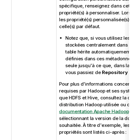
spécifique, renseignez dans cette tab
propriété(s) à personnaliser. Lors de 
les propriété(s) personnalisée(s) va 
celle(s) par défaut.
Notez que, si vous utilisez les m
stockées centralement dans le
Re
table hérite automatiquement des
définies dans ces métadonnées et
seule jusqu'à ce que, dans la list
vous passiez de
Repository
à
Bui
Pour plus d'informations concernant 
requises par Hadoop et ses systèmes
que HDFS et Hive, consultez la docu
distribution Hadoop utilisée ou consu
documentation Apache Hadoop
(en a
sélectionnant la version de la docum
souhaitée. À titre d'exemple, les lien
propriétés sont listés ci-après :