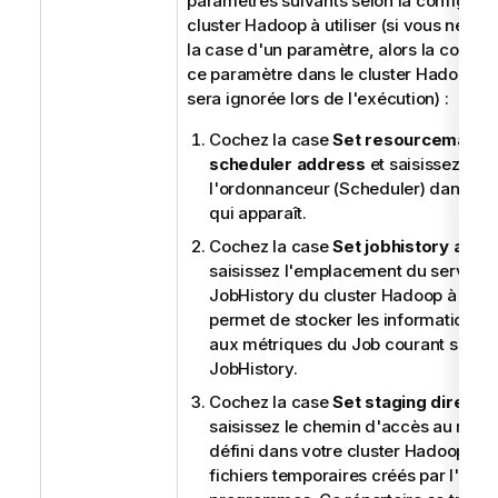
paramètres suivants selon la configurat
cluster Hadoop à utiliser (si vous ne co
la case d'un paramètre, alors la config
ce paramètre dans le cluster Hadoop à u
sera ignorée lors de l'exécution) :
Cochez la case
Set resourcemanag
scheduler address
et saisissez l'a
l'ordonnanceur (Scheduler) dans le
qui apparaît.
Cochez la case
Set jobhistory addr
saisissez l'emplacement du serveur
JobHistory du cluster Hadoop à utilis
permet de stocker les informations r
aux métriques du Job courant sur le
JobHistory.
Cochez la case
Set staging directo
saisissez le chemin d'accès au réper
défini dans votre cluster Hadoop pou
fichiers temporaires créés par l'exé