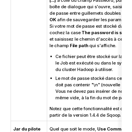
[...]
à côté du champ Password, puis, da
boîte de dialogue qui s'ouvre, saisissez
de passe entre guillemets doubles et cl
OK
afin de sauvegarder les paramètres
Si votre mot de passe est stocké dans un
cochez la case
The password is stored 
et saisissez le chemin d'accès à ce fich
le champ
File path
qui s'affiche.
Ce fichier peut être stocké sur la ma
le Job est exécuté ou dans le systè
du cluster Hadoop à utiliser.
Le mot de passe stocké dans ce fichi
doit pas contenir "\n" (nouvelle ligne) 
Vous ne devez pas insérer de nouvell
même vide, à la fin du mot de passe.
Notez que cette fonctionnalité est dspon
partir de la version 1.4.4 de Sqoop.
Jar du pilote
Quel que soit le mode,
Use Commandli