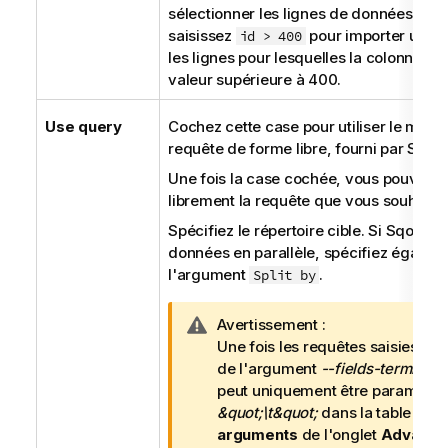
sélectionner les lignes de données. Pa
saisissez
pour importer uniq
id > 400
les lignes pour lesquelles la colonne
id
valeur supérieure à 400.
Use query
Cochez cette case pour utiliser le mode
requête de forme libre, fourni par Sqoo
Une fois la case cochée, vous pouvez sa
librement la requête que vous souhaitez 
Spécifiez le répertoire cible. Si Sqoop i
données en parallèle, spécifiez égalem
l'argument
.
Split by
N
Avertissement :
o
Une fois les requêtes saisies, la 
t
de l'argument
--fields-terminat
e
peut uniquement être paramétré
I
&quot;\t&quot;
dans la table
Addi
n
arguments
de l'onglet
Advance