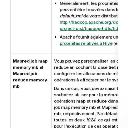
Généralement, les propriétés rela
peuvent être trouvées dans le fic
default.xml
de votre distribution,
http://hadoop.apache.org/docs/r
project-dist/hadoop-hdfs/hdfs-de
Apache fournit également une page
propriétés relatives à Hive
(en ang
Mapred job map
Vous pouvez personnaliser les opéra
memory mb
et
reduce en cochant la case
Set mem
Mapred job
configurer les allocations de mémoi
reduce memory
opérations à effectuer par le systè
mb
Dans ce cas, vous devez saisir les v
souhaitez utiliser pour la mémoire a
opérations
map
et
reduce
dans les
job map memory mb et Mapred job
mb, respectivement. Par défaut, les 
toutes les deux
1024
, ce qui est no
pour l'exécution de ces opérations.