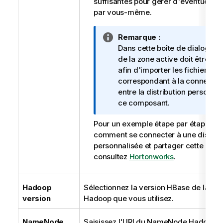
suffisantes pour gérer d'éventuels 
par vous-même.
N
Remarque :
o
Dans cette boîte de dialogue, 
t
de la zone active doit être co
e
afin d'importer les fichiers .ja
I
correspondant à la connexion
n
entre la distribution personnal
f
ce composant.
o
Pour un exemple étape par étape exp
r
comment se connecter à une distribu
m
personnalisée et partager cette conn
a
consultez
Hortonworks
.
t
i
o
Hadoop
Sélectionnez la version HBase de la dist
n
version
Hadoop que vous utilisez.
s
NameNode
Saisissez l'URI du NameNode Hadoop,