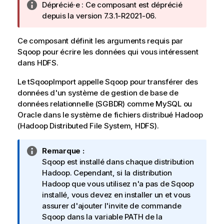
N
Déprécié·e :
Ce composant est déprécié
i
o
depuis la version 7.3.1-R2021-06.
l
t
a
e
b
Ce composant définit les arguments requis par
I
i
Sqoop pour écrire les données qui vous intéressent
n
l
dans HDFS.
f
i
Le
tSqoopImport
o
appelle Sqoop pour transférer des
t
données d'un système de gestion de base de
r
y
données relationnelle (SGBDR) comme MySQL ou
m
-
Oracle dans le système de fichiers distribué Hadoop
a
n
(Hadoop Distributed File System, HDFS).
t
o
i
t
o
e
N
Remarque :
n
o
Sqoop est installé dans chaque distribution
s
t
Hadoop. Cependant, si la distribution
e
Hadoop que vous utilisez n'a pas de Sqoop
I
installé, vous devez en installer un et vous
n
assurer d'ajouter l'invite de commande
f
Sqoop dans la variable PATH de la