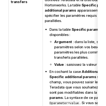
transfers
Hortonworks. La table
i
Specific par
additional params
o
apparaissent vou
spécifier les paramètres requis pour 
n
parallèles.
s
Dans la table
Specific params
, d
disponibles :
Argument
: dans la liste, séle
paramètres selon vos besoins. 
paramètres les plus communs 
transferts parallèles.
Value
: saisissez la valeur des
En cochant la case
Additional p
Specific additional params
s'aff
champ, vous pouvez saisir les pa
Teradata que vous souhaitez utili
sont pas modifiables dans la tabl
params
. La syntaxe de ce param
. Si vous saisis
Dparameter=value