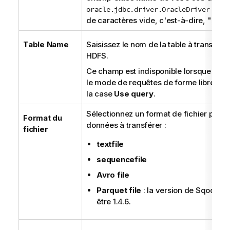
en un
oracle.jdbc.driver.OracleDriver
de caractères vide, c'est-à-dire, "".
Table Name
Saisissez le nom de la table à transfére
HDFS.
Ce champ est indisponible lorsque vous 
le mode de requêtes de forme libre, en
la case
Use query
.
Sélectionnez un format de fichier pour 
Format du
données à transférer :
fichier
textfile
sequencefile
Avro file
Parquet file
: la version de Sqoop do
être 1.4.6.