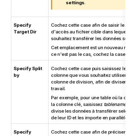
f
settings
.
o
r
m
Specify
Cochez cette case afin de saisir le che
a
Target Dir
d'accès au fichier cible dans lequel vo
t
souhaitez transférer les données source
i
Cet emplacement est un nouveau réperto
o
ce n'est pas le cas, cochez la case
App
n
s
Specify Split
Cochez cette case puis saisissez le nom
by
colonne que vous souhaitez utiliser c
colonne de division, afin de diviser la 
travail.
Par exemple, pour une table où la colo
la colonne clé, saisissez
tablename.id
. 
divise les données à transférer selon la
de leur ID et les importe en parallèle.
Specify
Cochez cette case afin de préciser le 