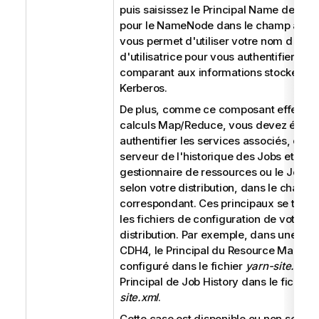
puis saisissez le Principal Name de Ker
pour le NameNode dans le champ affich
vous permet d'utiliser votre nom d'utili
d'utilisatrice pour vous authentifier, en 
comparant aux informations stockées 
Kerberos.
De plus, comme ce composant effectue
calculs Map/Reduce, vous devez égal
authentifier les services associés, com
serveur de l'historique des Jobs et le
gestionnaire de ressources ou le JobTr
selon votre distribution, dans le champ
correspondant. Ces principaux se trouv
les fichiers de configuration de votre
distribution. Par exemple, dans une dist
CDH4, le Principal du Resource Manage
configuré dans le fichier
yarn-site.xml
e
Principal de Job History dans le fichier
site.xml
.
Cette case est disponible ou non selon l