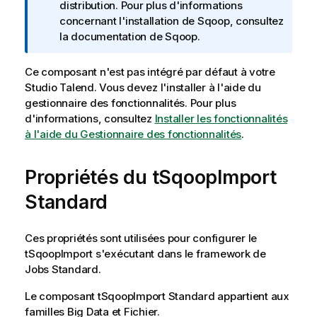
o
distribution. Pour plus d'informations
r
concernant l'installation de Sqoop, consultez
m
la documentation de Sqoop.
a
t
Ce composant n'est pas intégré par défaut à votre
i
Studio Talend
. Vous devez l'installer à l'aide du
o
gestionnaire des fonctionnalités.
Pour plus
n
d'informations, consultez
Installer les fonctionnalités
s
à l'aide du Gestionnaire des fonctionnalités
.
Propriétés du tSqoopImport
Standard
Ces propriétés sont utilisées pour configurer le
tSqoopImport
s'exécutant dans le framework de
Jobs
Standard
.
Le composant
tSqoopImport
Standard
appartient aux
familles
Big Data
et
Fichier
.