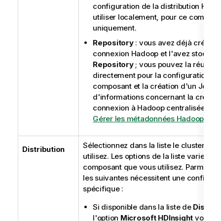
configuration de la distribution Hado
utiliser localement, pour ce composa
uniquement.
Repository
: vous avez déjà créé la
connexion Hadoop et l'avez stockée 
Repository
; vous pouvez la réutilise
directement pour la configuration du
composant et la création d'un Job. P
d'informations concernant la créatio
connexion à Hadoop centralisée, con
Gérer les métadonnées Hadoop
.
Sélectionnez dans la liste le cluster qu
Distribution
utilisez. Les options de la liste varient se
composant que vous utilisez. Parmi ces 
les suivantes nécessitent une configura
spécifique :
Si disponible dans la liste de
Distrib
l'option
Microsoft HDInsight
vous p