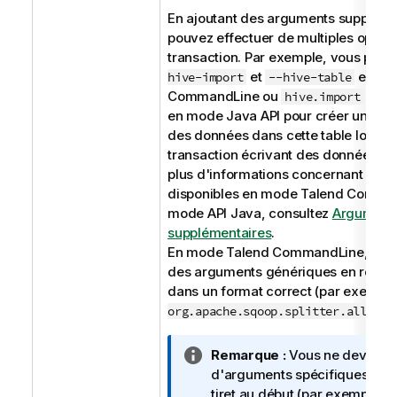
En ajoutant des arguments suppléme
pouvez effectuer de multiples opérat
transaction. Par exemple, vous pouve
et
en m
hive-import
--hive-table
CommandLine
ou
et
hive.import
h
en mode Java API pour créer une tabl
des données dans cette table lors de
transaction écrivant des données d
plus d'informations concernant les
disponibles en mode
Talend Comma
mode API Java, consultez
Argument
supplémentaires
.
En mode
Talend CommandLine
, vou
des arguments génériques en rensei
dans un format correct (par exempl
org.apache.sqoop.splitter.allow_t
N
Remarque :
Vous ne devez pas
o
d'arguments spécifiques aux 
t
tiret au début (par exemple,