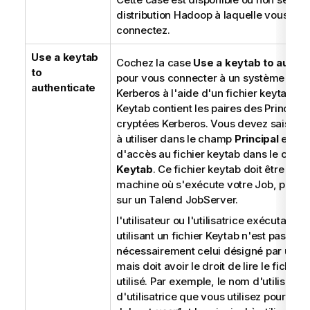
distribution Hadoop à laquelle vous vou
connectez.
Use a keytab
Cochez la case
Use a keytab to authen
to
pour vous connecter à un système utilis
authenticate
Kerberos à l'aide d'un fichier keytab. Un
Keytab contient les paires des Principau
cryptées Kerberos. Vous devez saisir le 
à utiliser dans le champ
Principal
et le 
d'accès au fichier keytab dans le cham
Keytab
. Ce fichier keytab doit être stoc
machine où s'exécute votre Job, par e
sur un
Talend JobServer
.
l'utilisateur ou l'utilisatrice exécutant u
utilisant un fichier Keytab n'est pas
nécessairement celui désigné par un Pr
mais doit avoir le droit de lire le fichier
utilisé. Par exemple, le nom d'utilisateu
d'utilisatrice que vous utilisez pour exé