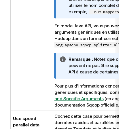
e
utilisez le nom complet de l'
I
exemple,
ou
--num-mappers
n
f
En mode Java API, vous pouvez utili
o
arguments génériques en utilisant le
r
Hadoop dans un format correct (par
m
org.apache.sqoop.splitter.allow_
a
t
N
Remarque :
Notez que certai
i
o
peuvent ne pas être support
o
t
API à cause de certaines limit
n
e
s
I
Pour plus d'informations concernant
n
génériques et spécifiques, consulte
f
and Specific Arguments
(en anglais)
o
documentation Sqoop officielle.
r
Cochez cette case pour permettre de
m
Use speed
données rapides et parallèles entre 
a
parallel data
données Teradata et la distribution
t