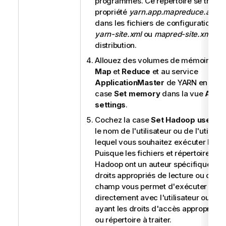
programmes. Ce répertoire se trouve
propriété
yarn.app.mapreduce.am.st
dans les fichiers de configuration 
yarn-site.xml
ou
mapred-site.xml
de 
distribution.
Allouez des volumes de mémoire aux
Map
et
Reduce
et au service
ApplicationMaster
de YARN en coch
case
Set memory
dans la vue
Adva
settings
.
Cochez la case
Set Hadoop user
et 
le nom de l'utilisateur ou de l'utilisa
lequel vous souhaitez exécuter le Jo
Puisque les fichiers et répertoires d
Hadoop ont un auteur spécifique ave
droits appropriés de lecture ou d'écr
champ vous permet d'exécuter le J
directement avec l'utilisateur ou l'uti
ayant les droits d'accès appropriés a
ou répertoire à traiter.