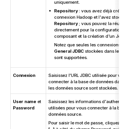
uniquement.
Repository
: vous avez déjà créé la
connexion Hadoop et l'avez stockée 
Repository
; vous pouvez la réutilise
directement pour la configuration du
composant et la création d'un Job.
Notez que seules les connexions de 
General JDBC
stockées dans le
Rep
sont supportées.
Connexion
Saisissez l'URL JDBC utilisée pour vous
connecter à la base de données dans la
les données source sont stockées.
User name
et
Saisissez les informations d'authentific
Password
utilisées pour vous connecter à la base
données source.
Pour saisir le mot de passe, cliquez sur