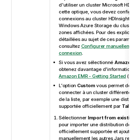
d'utiliser un cluster Microsoft HDInsi
cette optique, vous devez configurer
connexions au cluster HDInsight et a
Windows Azure Storage du cluster d
zones affichées. Pour des explicatio
détaillées au sujet de ces paramètre
consultez
Configurer manuellement 
connexion
.
Si vous avez sélectionné
Amazon E
obtenez davantage d'informations d
Amazon EMR - Getting Started
(en an
L'option
Custom
vous permet de vo
connecter à un cluster différente des
de la liste, par exemple une distribut
supportée officiellement par
Talend
.
Sélectionner
Import from existing v
pour importer une distribution de ba
officiellement supportée et ajouter
manuellement les autres Jars requis