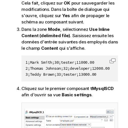
Cela fait, cliquez sur
OK
pour sauvegarder les
modifications. Dans la boîte de dialogue qui
s'ouvre, cliquez sur
Yes
afin de propager le
schéma au composant suivant.
Dans la zone
Mode
, sélectionnez
Use Inline
Content (delimited file)
. Saisissez ensuite les
données d'entrée suivantes des employés dans
le champ
Content
qui s'affiche.
1;Mark Smith;30;tester;11000.00

Copier 
2;Thomas Johnson;32;developer;12000.00

Cliquez sur le premier composant
tMysqlSCD
afin d'ouvrir sa vue
Basic settings
.