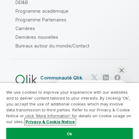
DEI&B
Programme académique
Programme Partenaires
Carrières
Dernières nouvelles
Bureaux autour du monde/Contact
Communauté Qlik
We use cookies to improve your experience with our websites
Contrats juridiques
and to deliver content tailored to your interests. By clicking ‘Ok’,
Conditions d'utilisation des produits
you accept the use of additional cookies which may involve
data transmission to third parties. Refer to our Privacy & Cookie
Legal Policies
Conditions légales
Notice or click ‘More Information’ for details on cookie usage on
Conditions d'utilisation
Marques
our sites.
Privacy & Cookie Notice
Discuter maintenant
Do Not Share My Info
Ok
Copyright © 1993-2026 QlikTech International AB. Tous