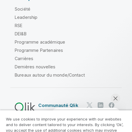
Société
Leadership
RSE
DEI&B
Programme académique
Programme Partenaires
Carrières
Dernières nouvelles
Bureaux autour du monde/Contact
Communauté Qlik
We use cookies to improve your experience with our websites
Contrats juridiques
and to deliver content tailored to your interests. By clicking ‘Ok’,
Conditions d'utilisation des produits
you accept the use of additional cookies which may involve