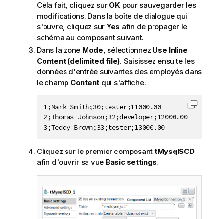
Cela fait, cliquez sur
OK
pour sauvegarder les
modifications. Dans la boîte de dialogue qui
s'ouvre, cliquez sur
Yes
afin de propager le
schéma au composant suivant.
Dans la zone
Mode
, sélectionnez
Use Inline
Content (delimited file)
. Saisissez ensuite les
données d'entrée suivantes des employés dans
le champ
Content
qui s'affiche.
1;Mark Smith;30;tester;11000.00

Copier 
2;Thomas Johnson;32;developer;12000.00

Cliquez sur le premier composant
tMysqlSCD
afin d'ouvrir sa vue
Basic settings
.