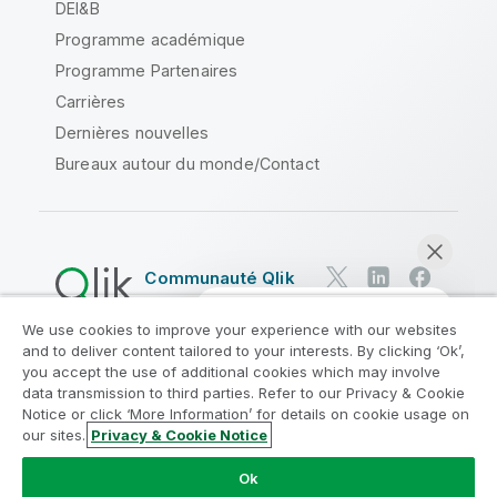
DEI&B
Programme académique
Programme Partenaires
Carrières
Dernières nouvelles
Bureaux autour du monde/Contact
Communauté Qlik
We use cookies to improve your experience with our websites
Contrats juridiques
and to deliver content tailored to your interests. By clicking ‘Ok’,
Conditions d'utilisation des produits
you accept the use of additional cookies which may involve
data transmission to third parties. Refer to our Privacy & Cookie
Legal Policies
Conditions légales
Notice or click ‘More Information’ for details on cookie usage on
Conditions d'utilisation
Marques
our sites.
Privacy & Cookie Notice
Discuter maintenant
Do Not Share My Info
Ok
Copyright © 1993-2026 QlikTech International AB. Tous