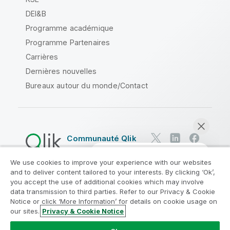
DEI&B
Programme académique
Programme Partenaires
Carrières
Dernières nouvelles
Bureaux autour du monde/Contact
Communauté Qlik
We use cookies to improve your experience with our websites
Contrats juridiques
and to deliver content tailored to your interests. By clicking ‘Ok’,
Conditions d'utilisation des produits
you accept the use of additional cookies which may involve
data transmission to third parties. Refer to our Privacy & Cookie
Legal Policies
Conditions légales
Notice or click ‘More Information’ for details on cookie usage on
Conditions d'utilisation
Marques
our sites.
Privacy & Cookie Notice
Discuter maintenant
Do Not Share My Info