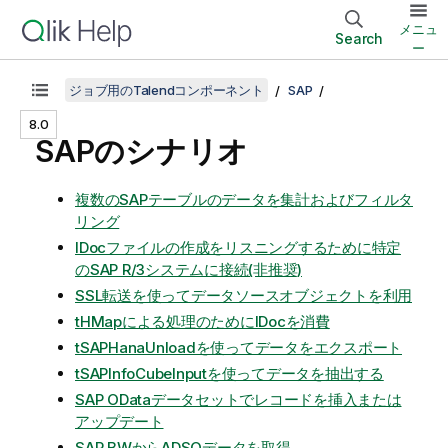
メニュ
Search
ー
ジョブ用のTalendコンポーネント
SAP
8.0
SAPのシナリオ
複数のSAPテーブルのデータを集計およびフィルタ
リング
IDocファイルの作成をリスニングするために特定
のSAP R/3システムに接続(非推奨)
SSL転送を使ってデータソースオブジェクトを利用
tHMapによる処理のためにIDocを消費
tSAPHanaUnloadを使ってデータをエクスポート
tSAPInfoCubeInputを使ってデータを抽出する
SAP ODataデータセットでレコードを挿入または
アップデート
SAP BWからADSOデータを取得