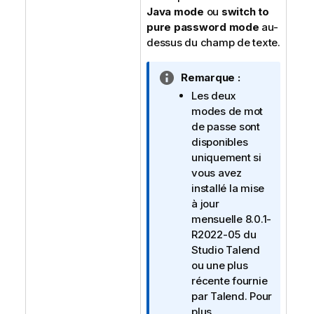
Java mode
ou
switch to
pure password mode
au-
dessus du champ de texte.
N
Remarque :
o
Les deux
t
modes de mot
e
de passe sont
I
disponibles
n
uniquement si
f
vous avez
o
installé la mise
r
à jour
m
mensuelle 8.0.1-
a
R2022-05 du
t
Studio Talend
i
ou une plus
o
récente fournie
n
par
Talend
. Pour
s
plus