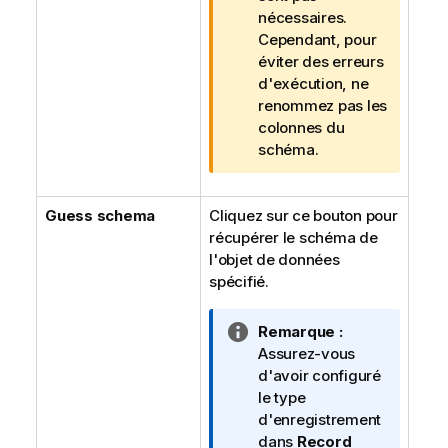
nécessaires.
Cependant, pour
éviter des erreurs
d'exécution, ne
renommez pas les
colonnes du
schéma.
Guess schema
Cliquez sur ce bouton pour
récupérer le schéma de
l'objet de données
spécifié.
N
Remarque :
o
Assurez-vous
t
d'avoir configuré
e
le type
I
d'enregistrement
n
dans
Record