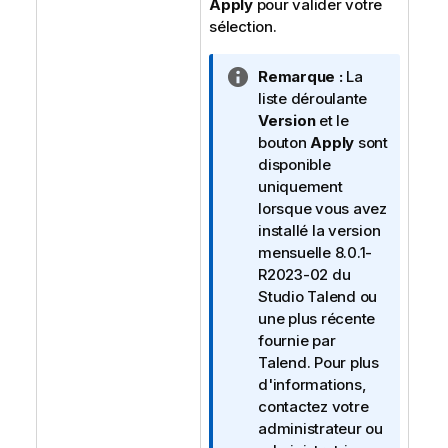
Apply
pour valider votre
sélection.
N
Remarque :
La
o
liste déroulante
t
Version
et le
e
bouton
Apply
sont
I
disponible
n
uniquement
f
lorsque vous avez
o
installé la version
r
mensuelle 8.0.1-
m
R2023-02 du
a
Studio Talend
ou
t
une plus récente
i
fournie par
o
Talend
. Pour plus
n
d'informations,
s
contactez votre
administrateur ou