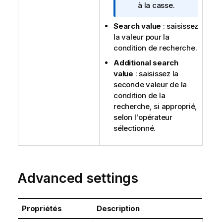
I
à la casse.
n
Search value
: saisissez
f
la valeur pour la
o
condition de recherche.
r
m
Additional search
a
value
: saisissez la
t
seconde valeur de la
i
condition de la
o
recherche, si approprié,
n
selon l'opérateur
s
sélectionné.
Advanced settings
Propriétés
Description