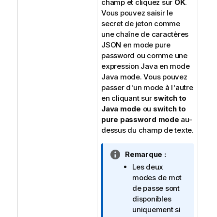
champ et cliquez sur
OK
.
Vous pouvez saisir le
secret de jeton comme
une chaîne de caractères
JSON en mode
pure
password
ou comme une
expression Java en mode
Java mode
. Vous pouvez
passer d'un mode à l'autre
en cliquant sur
switch to
Java mode
ou
switch to
pure password mode
au-
dessus du champ de texte.
N
Remarque :
o
Les deux
t
modes de mot
e
de passe sont
I
disponibles
n
uniquement si