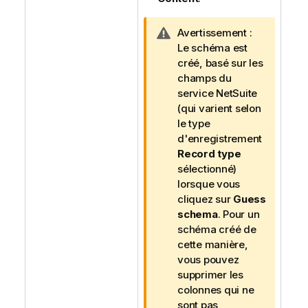
N
Avertissement :
o
Le schéma est
t
créé, basé sur les
e
champs du
I
service NetSuite
n
(qui varient selon
f
le type
o
d'enregistrement
r
Record type
m
sélectionné)
a
lorsque vous
t
cliquez sur
Guess
i
schema
. Pour un
o
schéma créé de
n
cette manière,
s
vous pouvez
supprimer les
colonnes qui ne
sont pas