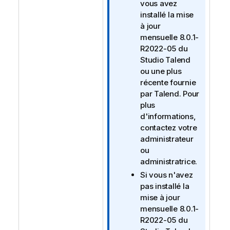
f
vous avez
o
installé la mise
r
à jour
m
mensuelle 8.0.1-
a
R2022-05 du
t
Studio Talend
i
ou une plus
o
récente fournie
n
par
Talend
. Pour
s
plus
d'informations,
contactez votre
administrateur
ou
administratrice.
Si vous n'avez
pas installé la
mise à jour
mensuelle 8.0.1-
R2022-05 du