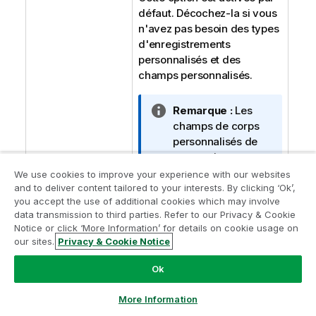
défaut. Décochez-la si vous
n'avez pas besoin des types
d'enregistrements
personnalisés et des
champs personnalisés.
N
Remarque :
Les
o
champs de corps
t
personnalisés de
e
transactions pour
I
ces transactions ne
We use cookies to improve your experience with our websites
n
sont pas supportés :
and to deliver content tailored to your interests. By clicking ‘Ok’,
you accept the use of additional cookies which may involve
f
Assembly Unbuild
,
data transmission to third parties. Refer to our Privacy & Cookie
o
Bin Putaway
Notice or click ‘More Information’ for details on cookie usage on
r
Worksheet
,
Bin
our sites.
Privacy & Cookie Notice
m
Transfer
,
Paycheck
a
et
Work Order
.
Ok
t
i
More Information
o