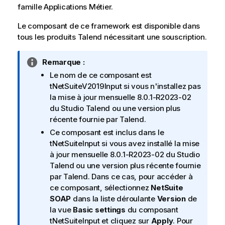
famille
Applications Métier
.
Le composant de ce framework est disponible dans
tous les produits
Talend
nécessitant une souscription.
N
Remarque :
o
Le nom de ce composant est
t
tNetSuiteV2019Input si vous n'installez pas
e
la mise à jour mensuelle 8.0.1-R2023-02
I
du
Studio Talend
ou une version plus
n
récente fournie par
Talend
.
f
Ce composant est inclus dans le
o
tNetSuiteInput si vous avez installé la mise
r
à jour mensuelle 8.0.1-R2023-02 du
Studio
m
Talend
ou une version plus récente fournie
a
par
Talend
. Dans ce cas, pour accéder à
t
ce composant, sélectionnez
NetSuite
i
SOAP
dans la liste déroulante
Version
de
o
la vue
Basic settings
du composant
n
tNetSuiteInput et cliquez sur
Apply
. Pour