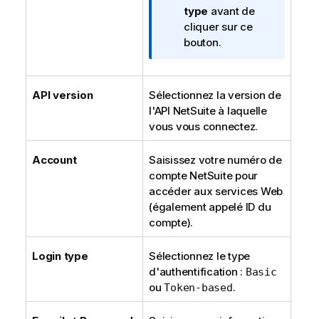
f
type
avant de
o
cliquer sur ce
r
bouton.
m
a
t
API version
Sélectionnez la version de
i
l'API NetSuite à laquelle
o
vous vous connectez.
n
s
Account
Saisissez votre numéro de
compte NetSuite pour
accéder aux services Web
(également appelé ID du
compte).
Login type
Sélectionnez le type
d'authentification :
Basic
ou
.
Token-based