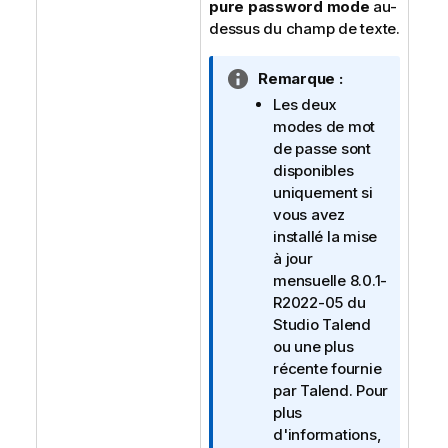
pure password mode
au-
dessus du champ de texte.
N
Remarque :
o
Les deux
t
modes de mot
e
de passe sont
I
disponibles
n
uniquement si
f
vous avez
o
installé la mise
r
à jour
m
mensuelle 8.0.1-
a
R2022-05 du
t
Studio Talend
i
ou une plus
o
récente fournie
n
par
Talend
. Pour
s
plus
d'informations,