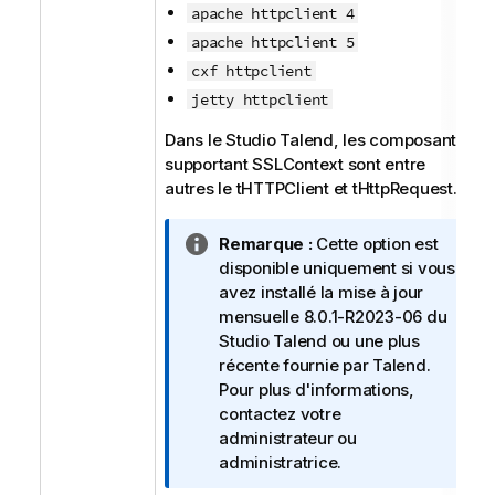
apache httpclient 4
apache httpclient 5
cxf httpclient
jetty httpclient
Dans le
Studio Talend
, les composants
supportant SSLContext sont entre
autres le tHTTPClient et tHttpRequest.
N
Remarque :
Cette option est
o
disponible uniquement si vous
t
avez installé la mise à jour
e
mensuelle 8.0.1-R2023-06 du
I
Studio Talend
ou une plus
n
récente fournie par
Talend
.
f
Pour plus d'informations,
o
contactez votre
r
administrateur ou
m
administratrice.
a