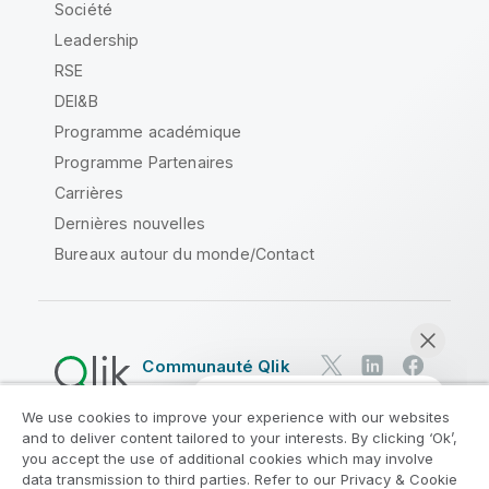
Société
Leadership
RSE
DEI&B
Programme académique
Programme Partenaires
Carrières
Dernières nouvelles
Bureaux autour du monde/Contact
Communauté Qlik
We use cookies to improve your experience with our websites
Contrats juridiques
and to deliver content tailored to your interests. By clicking ‘Ok’,
Conditions d'utilisation des produits
you accept the use of additional cookies which may involve
data transmission to third parties. Refer to our Privacy & Cookie
Legal Policies
Conditions légales