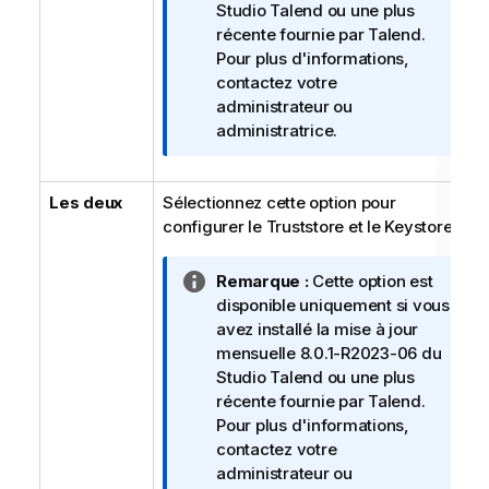
I
Studio Talend
ou une plus
n
récente fournie par
Talend
.
f
Pour plus d'informations,
o
contactez votre
r
administrateur ou
m
administratrice.
a
t
Les deux
Sélectionnez cette option pour
i
configurer le Truststore et le Keystore.
o
n
s
N
Remarque :
Cette option est
o
disponible uniquement si vous
t
avez installé la mise à jour
e
mensuelle 8.0.1-R2023-06 du
I
Studio Talend
ou une plus
n
récente fournie par
Talend
.
f
Pour plus d'informations,
o
contactez votre
r
administrateur ou