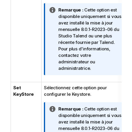
s
N
Remarque :
Cette option est
o
disponible uniquement si vous
t
avez installé la mise à jour
e
mensuelle 8.0.1-R2023-06 du
I
Studio Talend
ou une plus
n
récente fournie par
Talend
.
f
Pour plus d'informations,
o
contactez votre
r
administrateur ou
m
administratrice.
a
t
Set
Sélectionnez cette option pour
i
KeyStore
configurer le Keystore.
o
n
s
N
Remarque :
Cette option est
o
disponible uniquement si vous
t
avez installé la mise à jour
e
mensuelle 8.0.1-R2023-06 du