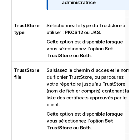
m
administratrice.
a
t
i
TrustStore
Sélectionnez le type du Truststore à
o
type
utiliser :
PKCS 12
ou
JKS
.
n
Cette option est disponible lorsque
s
vous sélectionnez l'option
Set
TrustStore
ou
Both
.
TrustStore
Saisissez le chemin d'accès et le nom
file
du fichier TrustStore, ou parcourez
votre répertoire jusqu'au TrustStore
(nom de fichier compris) contenant la
liste des certificats approuvés par le
client.
Cette option est disponible lorsque
vous sélectionnez l'option
Set
TrustStore
ou
Both
.