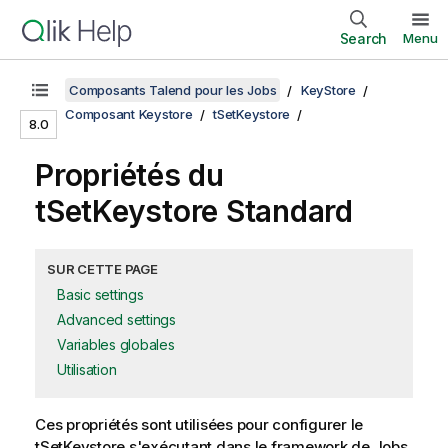
Search
Menu
Composants Talend pour les Jobs
KeyStore
Composant Keystore
tSetKeystore
8.0
Propriétés du
tSetKeystore Standard
SUR CETTE PAGE
Basic settings
Advanced settings
Variables globales
Utilisation
Ces propriétés sont utilisées pour configurer le
tSetKeystore
s'exécutant dans le framework de Jobs