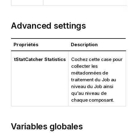
t
i
o
Advanced settings
n
s
Propriétés
Description
tStatCatcher Statistics
Cochez cette case pour
collecter les
métadonnées de
traitement du Job au
niveau du Job ainsi
qu'au niveau de
chaque composant.
Variables globales