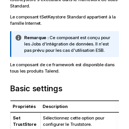
Standard
.
Le composant
tSetKeystore
Standard
appartient à la
famille
Internet
.
N
Remarque :
Ce composant est conçu pour
o
les Jobs d'intégration de données. Il n'est
t
pas prévu pour les cas d'utilisation ESB.
e
I
Le composant de ce framework est disponible dans
n
tous les produits
Talend
.
f
o
Basic settings
r
m
a
Propriétés
Description
t
i
Set
Sélectionnez cette option pour
o
TrustStore
configurer le Truststore.
n