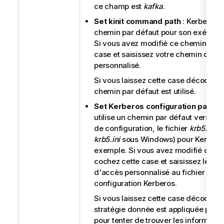
ce champ est
kafka
.
Set kinit command path
: Kerberos u
chemin par défaut pour son exécutabl
Si vous avez modifié ce chemin, coc
case et saisissez votre chemin d'ac
personnalisé.
Si vous laissez cette case décochée,
chemin par défaut est utilisé.
Set Kerberos configuration path
: 
utilise un chemin par défaut vers son
de configuration, le fichier
krb5.conf
krb5.ini
sous Windows) pour Kerberos
exemple. Si vous avez modifié ce c
cochez cette case et saisissez le ch
d'accès personnalisé au fichier de
configuration Kerberos.
Si vous laissez cette case décochée
stratégie donnée est appliquée par 
pour tenter de trouver les informatio