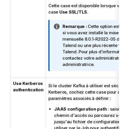
Cette case est disponible lorsque vous 
case
Use SSL/TLS
.
N
Remarque :
Cette option est dis
o
si vous avez installé la mise à jo
t
mensuelle 8.0.1-R2022-05 du
St
e
Talend
ou une plus récente fourn
I
Talend
. Pour plus d'informations
n
contactez votre administrateur 
f
administratrice.
o
r
Use Kerberos
m
Si le cluster Kafka à utiliser est sécurisé
authentication
a
Kerberos, cochez cette case pour affich
t
paramètres associés à définir :
i
o
JAAS configuration path
: saisissez
n
chemin d'accès ou parcourez votre
s
jusqu'au fichier de configuration JA
utiliser par le Job pour authentificati