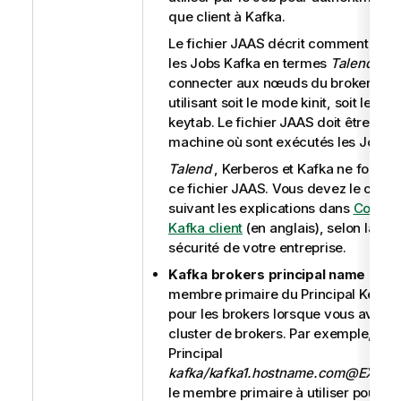
que client à Kafka.
Le fichier JAAS décrit comment les c
les Jobs Kafka en termes
Talend
peu
connecter aux nœuds du broker Kafk
utilisant soit le mode kinit, soit le mo
keytab. Le fichier JAAS doit être stoc
machine où sont exécutés les Jobs.
Talend
, Kerberos et Kafka ne fourni
ce fichier JAAS. Vous devez le créer
suivant les explications dans
Config
Kafka client
(en anglais), selon la str
sécurité de votre entreprise.
Kafka brokers principal name
: sais
membre primaire du Principal Kerber
pour les brokers lorsque vous avez c
cluster de brokers. Par exemple, dan
Principal
kafka/kafka1.hostname.com@EXA
le membre primaire à utiliser pour r