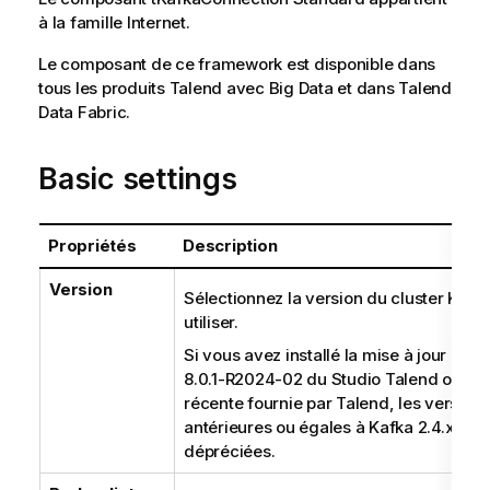
à la famille
Internet
.
Le composant de ce framework est disponible dans
tous les produits
Talend
avec Big Data et dans
Talend
Data Fabric
.
Basic settings
Propriétés
Description
Version
Sélectionnez la version du cluster Kafk
utiliser.
Si vous avez installé la mise à jour men
8.0.1-R2024-02 du
Studio Talend
ou une
récente fournie par
Talend
, les versions
antérieures ou égales à Kafka 2.4.x son
dépréciées.