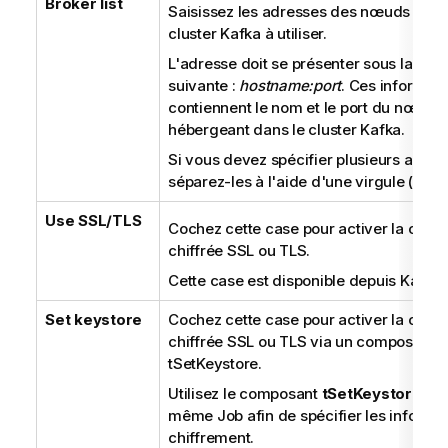
Broker list
Saisissez les adresses des nœuds du b
cluster Kafka à utiliser.
L'adresse doit se présenter sous la for
suivante :
hostname:port
. Ces informati
contiennent le nom et le port du nœud
hébergeant dans le cluster Kafka.
Si vous devez spécifier plusieurs adres
séparez-les à l'aide d'une virgule (
,
).
Use SSL/TLS
Cochez cette case pour activer la conn
chiffrée SSL ou TLS.
Cette case est disponible depuis Kafka 0
Set keystore
Cochez cette case pour activer la conn
chiffrée SSL ou TLS via un composant
tSetKeystore.
Utilisez le composant
tSetKeystore
dan
même Job afin de spécifier les informa
chiffrement.