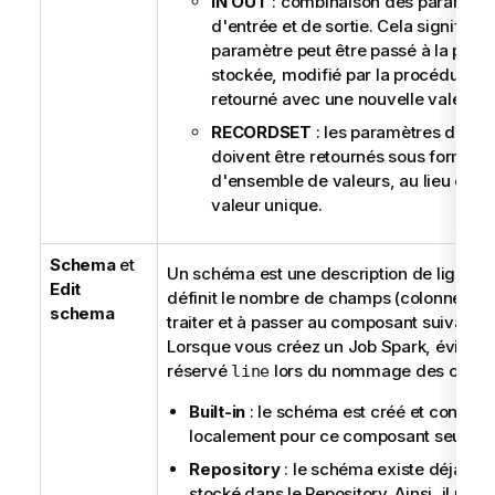
IN OUT
: combinaison des paramètr
d'entrée et de sortie. Cela signifie q
paramètre peut être passé à la proc
stockée, modifié par la procédure et
retourné avec une nouvelle valeur.
RECORDSET
: les paramètres d'entr
doivent être retournés sous forme
d'ensemble de valeurs, au lieu d'un
valeur unique.
Schema
et
Un schéma est une description de lignes. I
Edit
définit le nombre de champs (colonnes) à
schema
traiter et à passer au composant suivant.
Lorsque vous créez un Job Spark, évitez l
réservé
lors du nommage des cham
line
Built-in
: le schéma est créé et conserv
localement pour ce composant seuleme
Repository
: le schéma existe déjà et e
stocké dans le Repository. Ainsi, il peut 