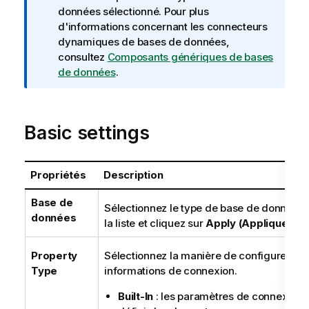
n
données sélectionné. Pour plus
f
d'informations concernant les connecteurs
o
dynamiques de bases de données,
r
consultez
Composants génériques de bases
m
de données
.
a
t
i
Basic settings
o
n
s
Propriétés
Description
Base de
Sélectionnez le type de base de données
données
la liste et cliquez sur
Apply (Appliquer)
.
Property
Sélectionnez la manière de configurer les
Type
informations de connexion.
Built-In
: les paramètres de connexion 