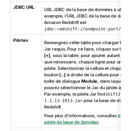
JDBC URL
URL JDBC de la base de données à utiliser
exemple, l'URL JDBC de la base de donné
Amazon Redshift est
jdbc:redshift://endpoint:port/dat
Pilotes
Renseignez cette table pour charger les pi
Jar requis. Pour ce faire, cliquez sur le bo
[+]
, sous la table, pour ajouter autant de l
que nécessaire, chaque ligne pour un Jar
pilote. Sélectionnez la cellule et cliquez su
bouton
[...]
à droite de la cellule pour ouvri
boîte de dialogue
Module
, dans laquelle 
pouvez sélectionner le Jar du pilote à utilis
Par exemple, le pilote Jar
RedshiftJDBC4
pour la base de donné
1.1.13.1013.jar
Redshift.
Pour plus d'informations, consultez
Import
pilote de base de données
.