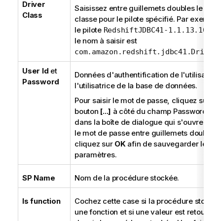
Driver
Saisissez entre guillemets doubles le nom
Class
classe pour le pilote spécifié. Par exemple
le pilote
RedshiftJDBC41-1.1.13.1013.
le nom à saisir est
.
com.amazon.redshift.jdbc41.Driver
User Id
et
Données d'authentification de l'utilisateur
Password
l'utilisatrice de la base de données.
Pour saisir le mot de passe, cliquez sur le
bouton
[...]
à côté du champ Password, pui
dans la boîte de dialogue qui s'ouvre, sai
le mot de passe entre guillemets doubles 
cliquez sur
OK
afin de sauvegarder les
paramètres.
SP Name
Nom de la procédure stockée.
Is function
Cochez cette case si la procédure stockée
une fonction et si une valeur est retournée