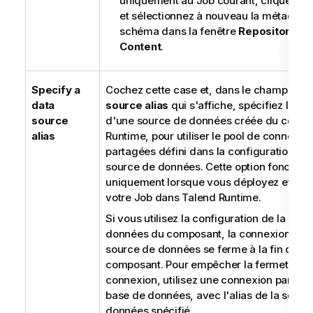
uniquement au Job courant, cliquez su
et sélectionnez à nouveau la métadon
schéma dans la fenêtre
Repository
Content
.
Specify a
Cochez cette case et, dans le champ
Dat
data
source alias
qui s'affiche, spécifiez l'alia
source
d'une source de données créée du côté
T
alias
Runtime
, pour utiliser le pool de connexio
partagées défini dans la configuration de 
source de données. Cette option fonction
uniquement lorsque vous déployez et exé
votre Job dans
Talend Runtime
.
Si vous utilisez la configuration de la base
données du composant, la connexion à vo
source de données se ferme à la fin du
composant. Pour empêcher la fermeture d
connexion, utilisez une connexion partagé
base de données, avec l'alias de la sourc
données spécifié.