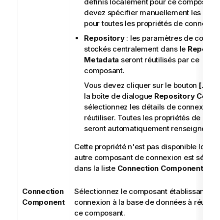
définis localement pour ce composant.
devez spécifier manuellement les vale
pour toutes les propriétés de connexion
Repository
: les paramètres de connex
stockés centralement dans le
Reposito
Metadata
seront réutilisés par ce
composant.
Vous devez cliquer sur le bouton
[...]
et
la boîte de dialogue
Repository Conte
sélectionnez les détails de connexion à
réutiliser. Toutes les propriétés de con
seront automatiquement renseignées.
Cette propriété n'est pas disponible lorsq
autre composant de connexion est sélect
dans la liste
Connection Component
.
Connection
Sélectionnez le composant établissant la
Component
connexion à la base de données à réutilise
ce composant.