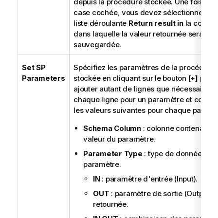
depuis la procédure stockée. Une fois cet
case cochée, vous devez sélectionner, da
liste déroulante
Return result in
la colonn
dans laquelle la valeur retournée sera
sauvegardée.
Set SP
Spécifiez les paramètres de la procédure
Parameters
stockée en cliquant sur le bouton
[+]
pour
ajouter autant de lignes que nécessaire,
chaque ligne pour un paramètre et config
les valeurs suivantes pour chaque paramè
Schema Column
: colonne contenant la
valeur du paramètre.
Parameter Type
: type de données du
paramètre.
IN
: paramètre d'entrée (Input).
OUT
: paramètre de sortie (Output)/
retournée.