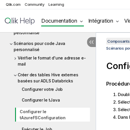
Qlik.com
Community
Learning
Jasper
Code Java personnalisé
Documentation
Intégration
Vi
Composants de code Java
personnalisé
Composants 
Scénarios pour code Java
Scénarios po
personnalisé
Vérifier le format d'une adresse e-
Confi
mail
Créer des tables Hive externes
basées sur ADLS Databricks
Procédur
Configurer votre Job
Doubl
Configurer le tJava
Sélec
Sélec
Configurer le
Dans 
tAzureFSConfiguration
Exécuter le Job