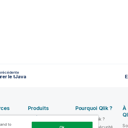
précédente
rer le tJava
E
rces
Produits
Pourquoi Qlik ?
À
Ql
INTÉGRATION ET
Pourquoi Qlik ?
QUALITÉ DE
 and to
ik Help
So
Fiabilité et sécurité
Ok
DONNÉES