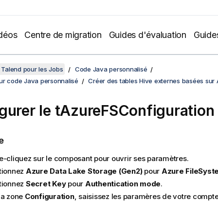
déos
Centre de migration
Guides d'évaluation
Guide
Talend pour les Jobs
Code Java personnalisé
ur code Java personnalisé
Créer des tables Hive externes basées sur
gurer le
tAzureFSConfiguration
e
e-cliquez sur le composant pour ouvrir ses paramètres.
tionnez
Azure Data Lake Storage (Gen2)
pour
Azure FileSyst
tionnez
Secret Key
pour
Authentication mode
.
la zone
Configuration
, saisissez les paramères de votre compte