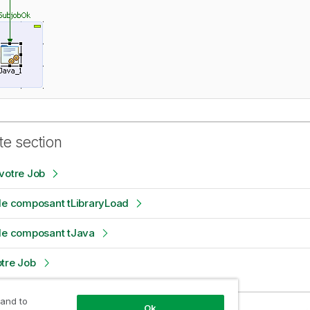
te section
votre Job
le composant tLibraryLoad
 le composant tJava
tre Job
 and to
Ok
associés