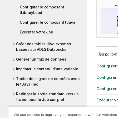
Configurer le composant
tLibraryLoad
Configurer le composant tJava
Exécuter votre Job
Créer des tables Hive externes
basées sur ADLS Databricks
Dans cet
Générer un flux de données
Configurer 
Imprimer le contenu d'une variable
Configurer 
Traiter des lignes de données avec
le tJavaFlex
Configurer
Rediriger la sortie standard vers un
fichier pour le Job complet
Exécuter vo
Transformer des données ligne par
We use cookies to improve your experience with our websites
ligne avec un tJavaRow
Concepts 