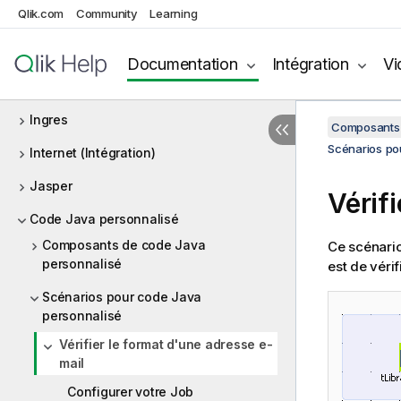
Qlik.com
Community
Learning
Iceberg
Impala
Documentation
Intégration
Vi
Informix
Ingres
Composants 
Scénarios po
Internet (Intégration)
Jasper
Vérif
Code Java personnalisé
Composants de code Java
Ce scénari
personnalisé
est de vérif
Scénarios pour code Java
personnalisé
Vérifier le format d'une adresse e-
mail
Configurer votre Job