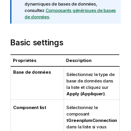
o
dynamiques de bases de données,
r
consultez
Composants génériques de bases
m
de données
.
a
t
i
Basic settings
o
n
s
Propriétés
Description
Base de données
Sélectionnez le type de
base de données dans
la liste et cliquez sur
Apply (Appliquer)
.
Component list
Sélectionnez le
composant
tGreenplumConnection
dans la liste si vous