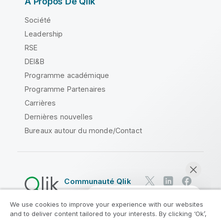
À Propos De Qlik
Société
Leadership
RSE
DEI&B
Programme académique
Programme Partenaires
Carrières
Dernières nouvelles
Bureaux autour du monde/Contact
Communauté Qlik
We use cookies to improve your experience with our websites
Contrats juridiques
and to deliver content tailored to your interests. By clicking ‘Ok’,
Conditions d'utilisation des produits