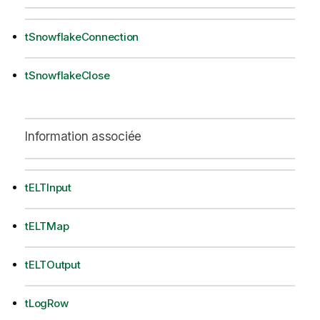
tSnowflakeConnection
tSnowflakeClose
Information associée
tELTInput
tELTMap
tELTOutput
tLogRow