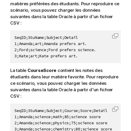
matières préférées des étudiants. Pour reproduire ce
scénario, vous pouvez charger les données
suivantes dans la table Oracle à partir d'un fichier
CSV :
SeqID;StuName;Subject;Detail

Copier 
1;Amanda;art;Amanda prefers art.

2;Ford;science;Ford prefers science.

3;Kate;art;Kate prefers art.
La table
CourseScore
contient les notes des
étudiants dans leur matière favorite. Pour reproduire
ce scénario, vous pouvez charger les données
suivantes dans la table Oracle à partir d'un fichier
CSV :
SeqID;StuName;Subject;Course;Score;Detail

Copier 
1;Amanda;science;math;85;science score

2;Amanda;science;physics;75;science score

3;Amanda;science;chemistry;80;science score
