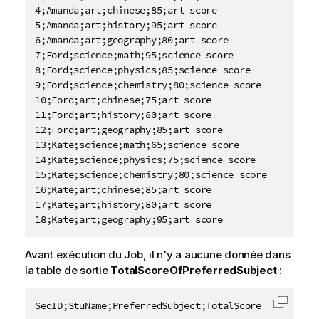
4;Amanda;art;chinese;85;art score

5;Amanda;art;history;95;art score

6;Amanda;art;geography;80;art score

7;Ford;science;math;95;science score

8;Ford;science;physics;85;science score

9;Ford;science;chemistry;80;science score

10;Ford;art;chinese;75;art score

11;Ford;art;history;80;art score

12;Ford;art;geography;85;art score

13;Kate;science;math;65;science score

14;Kate;science;physics;75;science score

15;Kate;science;chemistry;80;science score

16;Kate;art;chinese;85;art score

17;Kate;art;history;80;art score

18;Kate;art;geography;95;art score
Avant exécution du Job, il n'y a aucune donnée dans
la table de sortie
TotalScoreOfPreferredSubject
:
SeqID;StuName;PreferredSubject;TotalScore
Copier 