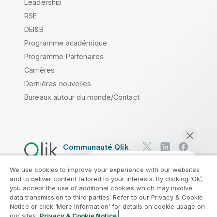
Leadership
RSE
DEI&B
Programme académique
Programme Partenaires
Carrières
Dernières nouvelles
Bureaux autour du monde/Contact
Communauté Qlik
We use cookies to improve your experience with our websites
Contrats juridiques
and to deliver content tailored to your interests. By clicking ‘Ok’,
Conditions d'utilisation des produits
you accept the use of additional cookies which may involve
data transmission to third parties. Refer to our Privacy & Cookie
Legal Policies
Conditions légales
Notice or click ‘More Information’ for details on cookie usage on
Conditions d'utilisation
Marques
our sites.
Privacy & Cookie Notice