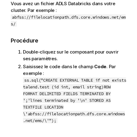
Vous avez un fichier ADLS Databricks dans votre
cluster. Par exemple :
abfss://filelocationpath.dfs.core.windows.net/em
s/
Procédure
Double-cliquez sur le composant pour ouvrir
ses paramètres.
Saisissez le code dans le champ
Code
. Par
exemple :
ss.sql("CREATE EXTERNAL TABLE if not exists
talend.test (id int, email string)ROW
FORMAT DELIMITED FIELDS TERMINATED BY
';'lines terminated by '\n' STORED AS
TEXTFILE LOCATION
\'abfss://filelocationpath.dfs.core.windows
.net/ems/\'");