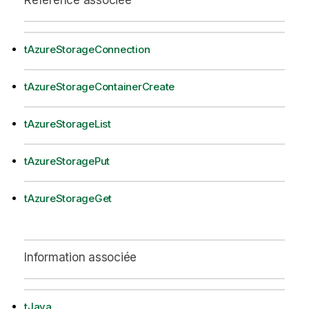
tAzureStorageConnection
tAzureStorageContainerCreate
tAzureStorageList
tAzureStoragePut
tAzureStorageGet
Information associée
tJava