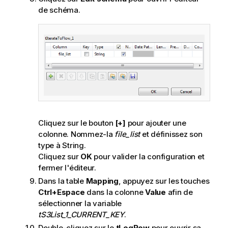
de schéma.
Cliquez sur le bouton
[+]
pour ajouter une
colonne. Nommez-la
file_list
et définissez son
type à String.
Cliquez sur
OK
pour valider la configuration et
fermer l'éditeur.
Dans la table
Mapping
, appuyez sur les touches
Ctrl+Espace
dans la colonne
Value
afin de
sélectionner la variable
tS3List_1_CURRENT_KEY
.
Double-cliquez sur le
tLogRow
pour ouvrir sa