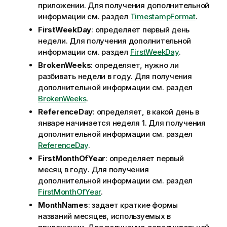
приложении. Для получения дополнительной
информации см. раздел
TimestampFormat
.
FirstWeekDay
: определяет первый день
недели. Для получения дополнительной
информации см. раздел
FirstWeekDay
.
BrokenWeeks
: определяет, нужно ли
разбивать недели в году. Для получения
дополнительной информации см. раздел
BrokenWeeks
.
ReferenceDay
: определяет, в какой день в
январе начинается неделя 1. Для получения
дополнительной информации см. раздел
ReferenceDay
.
FirstMonthOfYear
: определяет первый
месяц в году. Для получения
дополнительной информации см. раздел
FirstMonthOfYear
.
MonthNames
: задает краткие формы
названий месяцев, используемых в