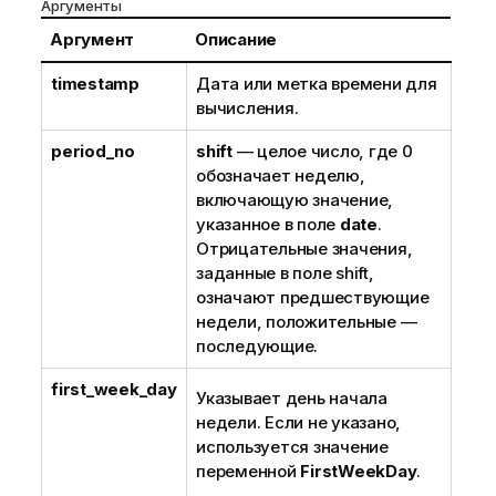
Аргументы
Аргумент
Описание
timestamp
Дата или метка времени для
вычисления.
period_no
shift
— целое число, где 0
обозначает неделю,
включающую значение,
указанное в поле
date
.
Отрицательные значения,
заданные в поле shift,
означают предшествующие
недели, положительные —
последующие.
first_week_day
Указывает день начала
недели. Если не указано,
используется значение
переменной
FirstWeekDay
.