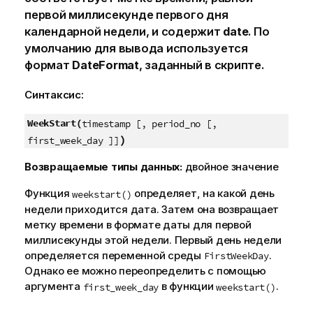
первой миллисекунде первого дня
календарной недели, и содержит
date
. По
умолчанию для вывода используется
формат
DateFormat
, заданный в скрипте.
Синтаксис:
WeekStart(
timestamp [, period_no [,
)
first_week_day ]]
Возвращаемые типы данных:
двойное значение
Функция
определяет, на какой день
weekstart()
недели приходится дата. Затем она возвращает
метку времени в формате даты для первой
миллисекунды этой недели. Первый день недели
определяется
переменной
среды
.
FirstWeekDay
Однако ее можно переопределить с помощью
аргумента
в функции
.
first_week_day
weekstart()