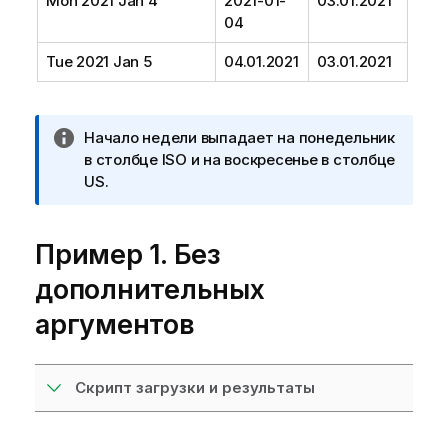
Mon 2021 Jan 4
2021-01-
03.01.2021
04
Tue 2021 Jan 5
04.01.2021
03.01.2021
П
Начало недели выпадает на понедельник
р
в столбце ISO и на воскресенье в столбце
и
US.
м
е
Пример 1. Без
ч
а
дополнительных
н
и
аргументов
е
к
и
Скрипт загрузки и результаты
н
ф
о