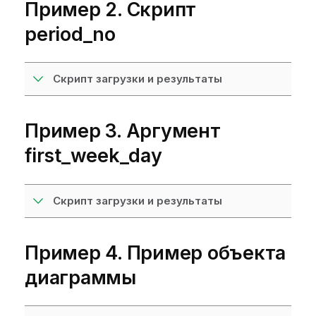
Пример 2. Скрипт
р
м
period_no
а
ц
и
Скрипт загрузки и результаты
и
Пример 3. Аргумент
first_week_day
Скрипт загрузки и результаты
Пример 4. Пример объекта
диаграммы