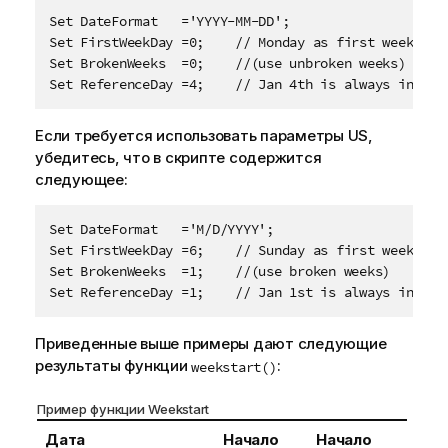
Set DateFormat   ='YYYY-MM-DD'; 

Set FirstWeekDay =0;    // Monday as first week day

Set BrokenWeeks  =0;    //(use unbroken weeks)

Set ReferenceDay =4;    // Jan 4th is always in wee
Если требуется использовать параметры US,
убедитесь, что в скрипте содержится
следующее:
Set DateFormat   ='M/D/YYYY';

Set FirstWeekDay =6;    // Sunday as first week day

Set BrokenWeeks  =1;    //(use broken weeks)

Set ReferenceDay =1;    // Jan 1st is always in wee
Приведенные выше примеры дают следующие
результаты функции
:
weekstart()
Пример функции Weekstart
Дата
Начало
Начало