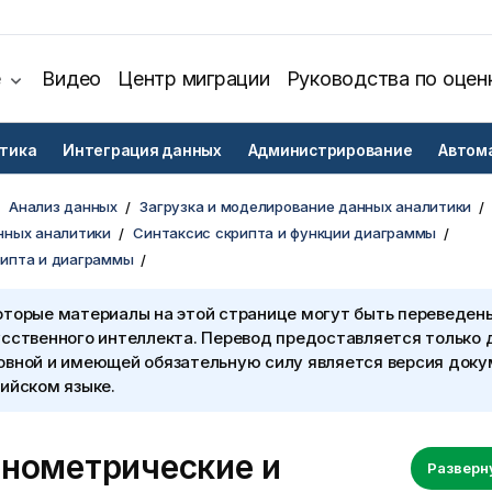
е
Видео
Центр миграции
Руководства по оцен
тика
Интеграция данных
Администрирование
Автом
Анализ данных
Загрузка и моделирование данных аналитики
нных аналитики
Синтаксис скрипта и функции диаграммы
рипта и диаграммы
оторые материалы на этой странице могут быть переведен
сственного интеллекта. Перевод предоставляется только 
овной и имеющей обязательную силу является версия доку
ийском языке.
онометрические и
Разверн