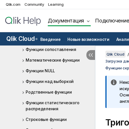
Геопространственные
Qlik.com
Community
Learning
функции
Функции интерпретации
Документация
Подключени
Функции между записями
Qlik Cloud
Логические функции
Введение
Новые возможности
Анали
®
Функции сопоставления
Qlik Cloud
Математические функции
Загрузка да
Функции ск
Функции NULL
Функции над выборкой
Нек
иску
Родственные функции
Осн
англ
Функции статистического
распределения
Строковые функции
Триг