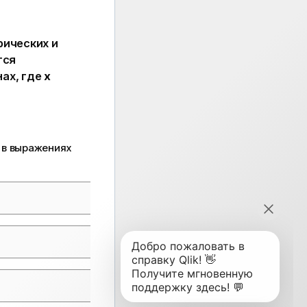
рических и
тся
ах, где
x
и в выражениях