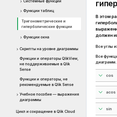
Системные функции
гипе
Функции таблиц
В этом р
Тригонометрические и
гипербол
гиперболические функции
выражени
должен и
Функции окна
Все углы и
Скрипты на уровне диаграммы
Все функци
Функции и операторы QlikView,
диаграмм.
не поддерживаемые в Qlik
Sense
cos
Функции и операторы, не
рекомендуемые в Qlik Sense
acos
Учебное пособие — выражения
диаграммы
sin
Цикл и сокращение в Qlik Cloud