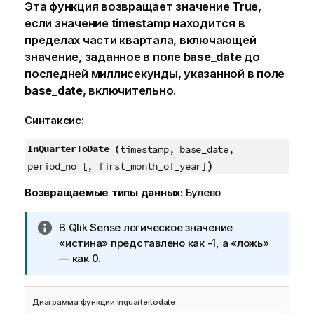
Эта функция возвращает значение
True
,
если значение
timestamp
находится в
пределах части квартала, включающей
значение, заданное в поле
base_date
до
последней миллисекунды, указанной в поле
base_date
, включительно.
Синтаксис:
InQuarterToDate (
timestamp, base_date,
)
period_no [, first_month_of_year]
Возвращаемые типы данных:
Булево
П
В
Qlik Sense
логическое значение
р
«истина» представлено как -1, а «ложь»
и
— как 0.
м
е
Диаграмма функции inquartertodate
ч