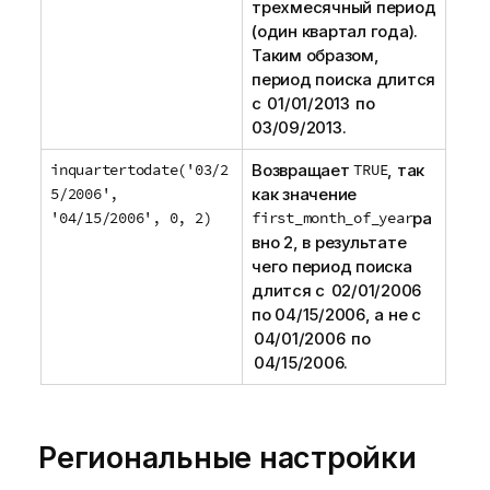
трехмесячный период
(один квартал года).
Таким образом,
период поиска длится
с 01/01/2013 по
03/09/2013.
inquartertodate('03/2
Возвращает
TRUE
, так
5/2006',
как значение
'04/15/2006', 0, 2)
first_month_of_year
ра
вно 2, в результате
чего период поиска
длится с 02/01/2006
по 04/15/2006, а не с
04/01/2006 по
04/15/2006.
Региональные настройки