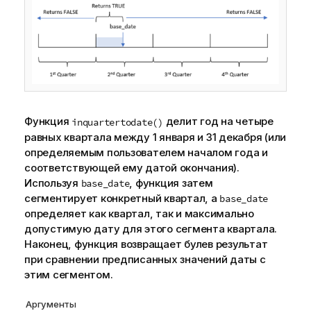
а
н
и
е
к
и
н
ф
Функция
делит год на четыре
inquartertodate()
о
равных квартала между 1 января и 31 декабря (или
р
определяемым пользователем началом года и
м
соответствующей ему датой окончания).
а
Используя
, функция затем
base_date
ц
сегментирует конкретный квартал, а
base_date
и
определяет как квартал, так и максимально
и
допустимую дату для этого сегмента квартала.
Наконец, функция возвращает булев результат
при сравнении предписанных значений даты с
этим сегментом.
Аргументы