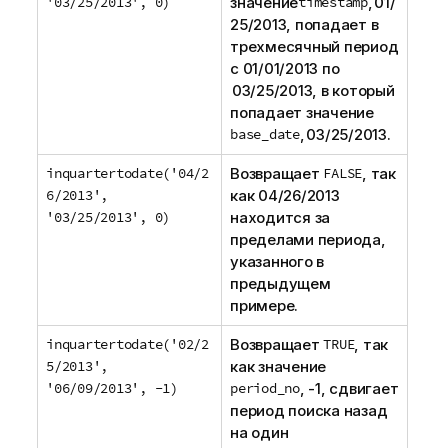
'03/25/2013', 0)
значение
timestamp
, 01/
25/2013, попадает в
трехмесячный период
с 01/01/2013 по
03/25/2013, в который
попадает значение
base_date
, 03/25/2013.
inquartertodate('04/2
Возвращает
FALSE
, так
6/2013',
как 04/26/2013
'03/25/2013', 0)
находится за
пределами периода,
указанного в
предыдущем
примере.
inquartertodate('02/2
Возвращает
TRUE
, так
5/2013',
как значение
'06/09/2013', -1)
period_no
, -1, сдвигает
период поиска назад
на один