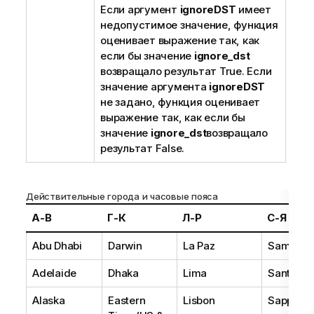
Если аргумент
ignoreDST
имеет
недопустимое значение, функция
оценивает выражение так, как
если бы значение
ignore_dst
возвращало результат
True
. Если
значение аргумента
ignoreDST
не задано, функция оценивает
выражение так, как если бы
значение
ignore_dst
возвращало
результат
False
.
Действительные города и часовые пояса
А-В
Г-К
Л-Р
С-Я
Abu Dhabi
Darwin
La Paz
Samoa
Adelaide
Dhaka
Lima
Santiago
Alaska
Eastern
Lisbon
Sapporo