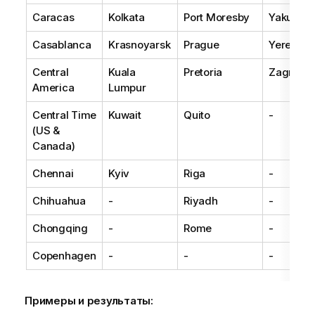
Caracas
Kolkata
Port Moresby
Yakutsk
Casablanca
Krasnoyarsk
Prague
Yerevan
Central
Kuala
Pretoria
Zagreb
America
Lumpur
Central Time
Kuwait
Quito
-
(US &
Canada)
Chennai
Kyiv
Riga
-
Chihuahua
-
Riyadh
-
Chongqing
-
Rome
-
Copenhagen
-
-
-
Примеры и результаты: