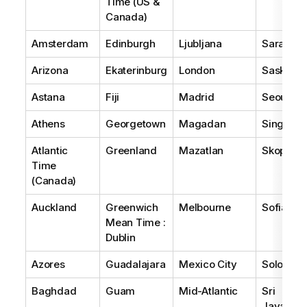
Time (US &
Canada)
Amsterdam
Edinburgh
Ljubljana
Sarajevo
Arizona
Ekaterinburg
London
Saskatc
Astana
Fiji
Madrid
Seoul
Athens
Georgetown
Magadan
Singapor
Atlantic
Greenland
Mazatlan
Skopje
Time
(Canada)
Auckland
Greenwich
Melbourne
Sofia
Mean Time :
Dublin
Azores
Guadalajara
Mexico City
Solomon 
Baghdad
Guam
Mid-Atlantic
Sri
Jayawar