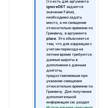
и
(то есть для аргумента
м
ignoreDST
задается
е
значение
False
),
ч
необходимо задать
а
место, а не смещение
н
относительно времени по
и
Гринвичу, в аргументе
е
place
. Это объясняется
к
тем, что для коррекции с
и
учетом перехода на
н
летнее время требуются
ф
данные широты в
о
дополнение к данным
р
долготы,
м
предоставляемым при
а
указании смещения
ц
относительно времени по
и
Гринвичу. Для получения
и
дополнительной
информации см. раздел
Использование смещения