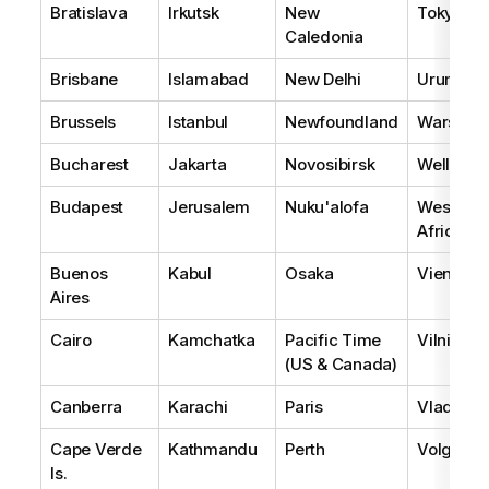
Bratislava
Irkutsk
New
Tokyo
Caledonia
Brisbane
Islamabad
New Delhi
Urumqi
Brussels
Istanbul
Newfoundland
Warsaw
Bucharest
Jakarta
Novosibirsk
Wellingt
Budapest
Jerusalem
Nuku'alofa
West Cen
Africa
Buenos
Kabul
Osaka
Vienna
Aires
Cairo
Kamchatka
Pacific Time
Vilnius
(US & Canada)
Canberra
Karachi
Paris
Vladivos
Cape Verde
Kathmandu
Perth
Volgogr
Is.