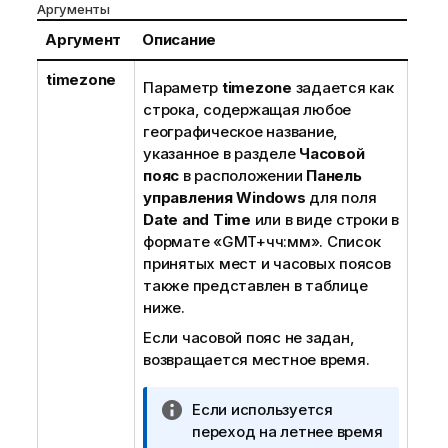
Аргументы
Аргумент
Описание
timezone
Параметр
timezone
задается как
строка, содержащая любое
географическое название,
указанное в разделе
Часовой
пояс
в расположении
Панель
управления Windows
для поля
Date and Time
или в виде строки в
формате «GMT+чч:мм». Список
принятых мест и часовых поясов
также представлен в таблице
ниже.
Если часовой пояс не задан,
возвращается местное время.
П
Если используется
р
переход на летнее время