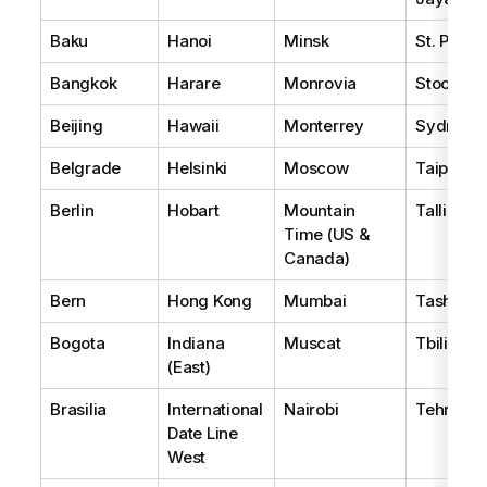
Baku
Hanoi
Minsk
St. Peter
Bangkok
Harare
Monrovia
Stockho
Beijing
Hawaii
Monterrey
Sydney
Belgrade
Helsinki
Moscow
Taipei
Berlin
Hobart
Mountain
Tallinn
Time (US &
Canada)
Bern
Hong Kong
Mumbai
Tashkent
Bogota
Indiana
Muscat
Tbilisi
(East)
Brasilia
International
Nairobi
Tehran
Date Line
West