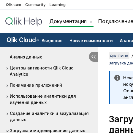
Qlik.com
Community
Learning
Документация
Подключени
Qlik Cloud
Введение
Новые возможности
Анали
®
Qlik Cloud
Анализ данных
Загрузка да
Центры активности Qlik Cloud
Analytics
Нек
иску
Понимание приложений
Осн
Использование аналитики для
англ
изучения данных
Создание аналитики и визуализация
Загр
данных
данн
Загрузка и моделирование данных