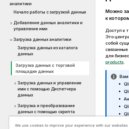
аналитики
Можно за
Начало работы с загрузкой данных
к которо
Добавление данных аналитики и
управление ими
Доступ к 
Это центр
Загрузка данных аналитики
собой сущ
Загрузка данных из каталога
связанные 
данных
для бизне
products
.
Загрузка данных с торговой
площадки данных
П
Вам
р
Загрузка данных и управление
Ql
ими с помощью Диспетчера
и
Ql
данных
м
Ан
е
Загрузка и преобразование
Ql
ч
данных с помощью скрипта
Ql
а
н
Загрузка и подготовка данных с
We use cookies to improve your experience with our websites
и
Предварит
помощью потока данных