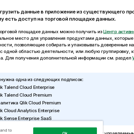
грузить данные в приложение из существующего пр
му есть доступ на торговой площадке данных.
торговой площадке данных можно получить из
Центр активн
альное место для управления продуктами данных, которы
ности, позволяющие собирать и упаковывать доверенные н
с одной областью деятельности, или любую группировку, 
са. Для получения дополнительной информации см. раздел
 нужна одна из следующих подписок:
ik Talend Cloud Enterprise
ik Talend Cloud Premium
алитика Qlik Cloud Premium
ik Cloud Analytics Enterprise
ik Sense Enterprise SaaS
 and to
ельное условие: Пользователь имеет доступ к управляемы
Ok