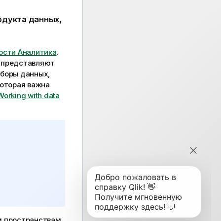
одукта данных,
ости Аналитика
.
е представляют
аборы данных,
которая важна
Working with data
м пространствам,