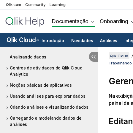
Qlik.com
Community
Learning
Documentação
Onboarding
Qlik Cloud
Introdução
Novidades
Análises
Int
®
Qlik Cloud
Analisando dados
Trabalhando 
Centros de atividades do Qlik Cloud
Analytics
Geren
Noções básicas de aplicativos
Na exibiçã
Usando análises para explorar dados
painel de 
Criando análises e visualizando dados
Carregando e modelando dados de
Editan
análises