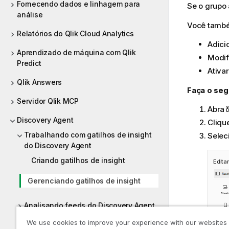
Fornecendo dados e linhagem para
Se o grupo 
análise
Você também
Relatórios do Qlik Cloud Analytics
Adici
Aprendizado de máquina com Qlik
Modif
Predict
Ativar
Qlik Answers
Faça o seg
Servidor Qlik MCP
Abra
Discovery Agent
Cliqu
Trabalhando com gatilhos de insight
Selec
do Discovery Agent
Criando gatilhos de insight
Edita
Gerenciando gatilhos de insight
Analisando feeds do Discovery Agent
We use cookies to improve your experience with our websites
Administrando o Discovery Agent