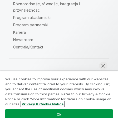
Różnorodność, równość, integracja i
przynależność
Program akademicki
Program partnerski
Kariera
Newsroom
Centrala/Kontakt
Społeczność Qlik
We use cookies to improve your experience with our websites
and to deliver content tailored to your interests. By clicking ‘Ok’,
Umowy prawne
Warunki produktu
you accept the use of additional cookies which may involve
data transmission to third parties. Refer to our Privacy & Cookie
Legal Policies
Legal Policies
Notice or click ‘More Information’ for details on cookie usage on
Warunki korzystania
Znaki towarowe
our sites.
Privacy & Cookie Notice
Rozmawiaj teraz
Do Not Share My Info
Ok
Copyright © 1993-2026 QlikTech International AB. Wszelkie