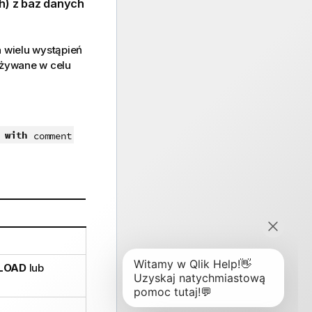
h) z baz danych
a wielu wystąpień
używane w celu
with
comment
LOAD
lub