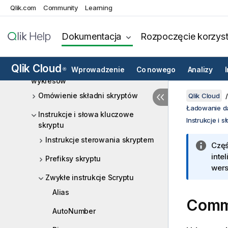
Analytics
Qlik.com
Community
Learning
Ładowanie danych z plików
Dokumentacja
Rozpoczęcie korzyst
Źródła analityczne w Qlik Cloud
Analytics
Qlik Cloud
Składnia skryptów i funkcje
Wprowadzenie
Co nowego
Analizy
®
wykresów
Omówienie składni skryptów
Qlik Cloud
Ładowanie d
Instrukcje i słowa kluczowe
Instrukcje i 
skryptu
Instrukcje sterowania skryptem
Częś
inte
Prefiksy skryptu
wers
Zwykłe instrukcje Scryptu
Alias
Comm
AutoNumber