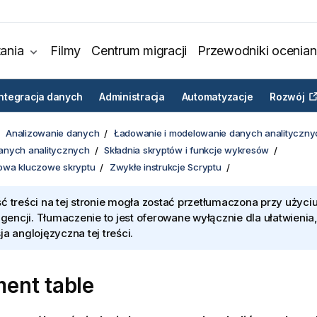
ania
Filmy
Centrum migracji
Przewodniki ocenian
Integracja danych
Administracja
Automatyzacje
Rozwój
Analizowanie danych
Ładowanie i modelowanie danych analityczny
anych analitycznych
Składnia skryptów i funkcje wykresów
słowa kluczowe skryptu
Zwykłe instrukcje Scryptu
ć treści na tej stronie mogła zostać przetłumaczona przy użyciu
ligencji. Tłumaczenie to jest oferowane wyłącznie dla ułatwienia
ja anglojęzyczna tej treści.
ent table