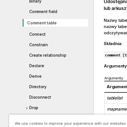
Binary
Udostępni
lub arkusz
Comment field
Nazwy tabel
Comment table
nazwy tabel
odczytywan
Connect
Składnia:
Constrain
comment [t
Create relationship
Argumenty
Declare
Derive
Argumenty
Argumen
Directory
Disconnect
tablelist
Drop
mapname
Drop table
We use cookies to improve your experience with our websites
tablenam