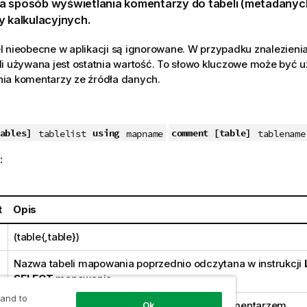
a sposób wyświetlania komentarzy do tabeli (metadanyc
y kalkulacyjnych.
 nieobecne w aplikacji są ignorowane. W przypadku znalezieni
i używana jest ostatnia wartość. To słowo kluczowe może być 
ia komentarzy ze źródła danych.
ables]
using
comment [table]
tablelist
mapname
tablename
:
t
Opis
(table{,table})
Nazwa tabeli mapowania poprzednio odczytana w instrukcji
SELECT
mapowania.
 and to
e
Nazwa tabeli przeznaczonej do opatrzenia komentarzem.
Ok