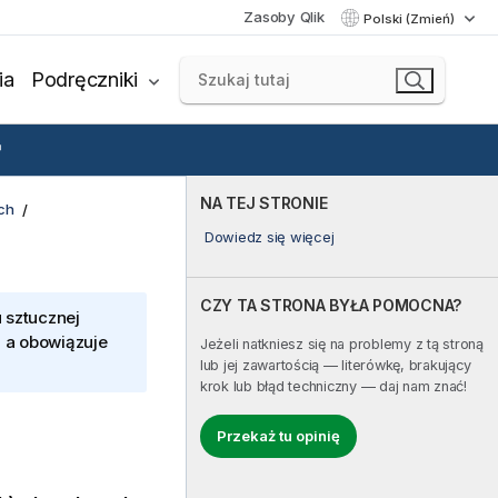
Zasoby Qlik
Polski (Zmień)
ia
Podręczniki
NA TEJ STRONIE
ch
Dowiedz się więcej
CZY TA STRONA BYŁA POMOCNA?
 sztucznej
, a obowiązuje
Jeżeli natkniesz się na problemy z tą stroną
lub jej zawartością — literówkę, brakujący
krok lub błąd techniczny — daj nam znać!
Przekaż tu opinię