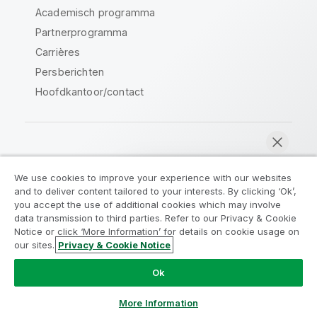
Academisch programma
Partnerprogramma
Carrières
Persberichten
Hoofdkantoor/contact
Qlik Community
We use cookies to improve your experience with our websites
and to deliver content tailored to your interests. By clicking ‘Ok’,
Juridische overeenkomsten
you accept the use of additional cookies which may involve
data transmission to third parties. Refer to our Privacy & Cookie
Productvoorwaarden
Legal Policies
Notice or click ‘More Information’ for details on cookie usage on
Legal Policies
Gebruiksvoorwaarden
our sites.
Privacy & Cookie Notice
Nu chatten
Handelsmerken
Do Not Share My Info
Ok
Copyright © 1993-2026 QlikTech International AB. Alle
rechten voorbehouden.
More Information