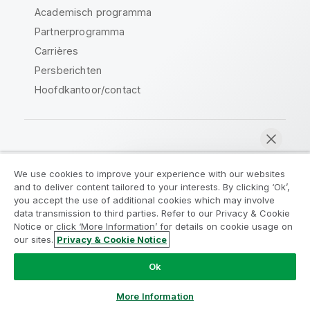
Academisch programma
Partnerprogramma
Carrières
Persberichten
Hoofdkantoor/contact
Qlik Community
We use cookies to improve your experience with our websites
and to deliver content tailored to your interests. By clicking ‘Ok’,
Juridische overeenkomsten
you accept the use of additional cookies which may involve
data transmission to third parties. Refer to our Privacy & Cookie
Productvoorwaarden
Legal Policies
Notice or click ‘More Information’ for details on cookie usage on
Legal Policies
Gebruiksvoorwaarden
our sites.
Privacy & Cookie Notice
Nu chatten
Handelsmerken
Do Not Share My Info
Ok
Copyright © 1993-2026 QlikTech International AB. Alle
rechten voorbehouden.
More Information