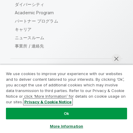
ダイバーシティ
Academic Program
パートナー プログラム
キャリア
ニュースルーム
事業所 / 連絡先
We use cookies to improve your experience with our websites
Qlik コミュニティ
and to deliver content tailored to your interests. By clicking ‘Ok’,
you accept the use of additional cookies which may involve
data transmission to third parties. Refer to our Privacy & Cookie
法的契約
製品規約
Legal Policies
Notice or click ‘More Information’ for details on cookie usage on
リーガルポリシー
利用規約
商標
our sites.
Privacy & Cookie Notice
今すぐチャット
Do Not Share My Info
Ok
Copyright © 1993-2026 QlikTech International AB.無断複写・
転載を禁じます。
More Information