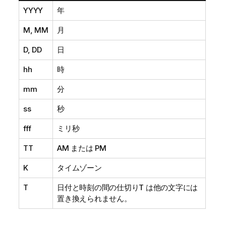
YYYY
年
M, MM
月
D, DD
日
hh
時
mm
分
ss
秒
fff
ミリ秒
TT
AM または PM
K
タイムゾーン
T
日付と時刻の間の仕切り
T
は他の文字には
置き換えられません。