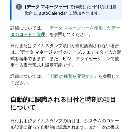
情
[
データ マネージャー
] で作成した日付項目は自
報
動的に
autoCalendar
に追加されます。
メ
モ
詳細については、「
データ マネージャーを使用したデー
タのロードと管理
」を参照してください。
日付またはタイムスタンプ
項目
が自動認識されない場合
は、[
データ マネージャー
] のテーブル エディタで入力形
式を編集できます。また、ビジュアライゼーションで使
用する表示形式も設定可能です。
詳細については、「
項目の種類を変更する
」を参照して
ください。
自動的に認識される日付と時刻の項目
について
日付およびタイムスタンプの項目は、システムのロケー
ル設定に従って自動的に認識されます。また、次の書式