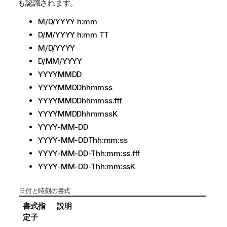
も認識されます。
M/D/YYYY h:mm
D/M/YYYY h:mm TT
M/D/YYYY
D/MM/YYYY
YYYYMMDD
YYYYMMDDhhmmss
YYYYMMDDhhmmss.fff
YYYYMMDDhhmmssK
YYYY-MM-DD
YYYY-MM-DDThh:mm:ss
YYYY-MM-DD-Thh:mm:ss.fff
YYYY-MM-DD-Thh:mm:ssK
日付と時刻の書式
書式指
説明
定子