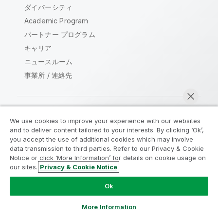
ダイバーシティ
Academic Program
パートナー プログラム
キャリア
ニュースルーム
事業所 / 連絡先
We use cookies to improve your experience with our websites
Qlik コミュニティ
and to deliver content tailored to your interests. By clicking ‘Ok’,
you accept the use of additional cookies which may involve
data transmission to third parties. Refer to our Privacy & Cookie
法的契約
製品規約
Legal Policies
Notice or click ‘More Information’ for details on cookie usage on
リーガルポリシー
利用規約
商標
our sites.
Privacy & Cookie Notice
今すぐチャット
Do Not Share My Info
Ok
Copyright © 1993-2026 QlikTech International AB.無断複写・
転載を禁じます。
More Information