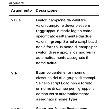
Argomenti
Argomento
Descrizione
value
I valori campione da valutare. I
valori campione devono essere
raggruppati n modo logico come
specificato esattamente dai due
valori in
group
. Se nello script Load
non è fornito un nome di campo per
i valori di esempio, al campo verrà
automaticamente assegnato il
nome
Value
.
grp
Il campo contenente i nomi di
ciascuno dei due gruppi di esempi.
Se nello script Load non è fornito
un nome di campo per il gruppo, al
campo verrà automaticamente
assegnato il nome
Type
.
eq_var
Se
eq_var
è specificato come