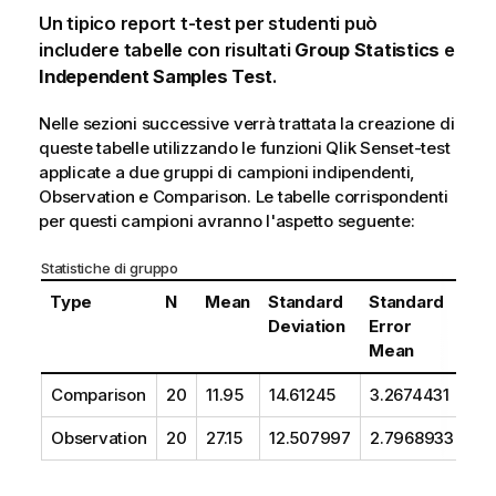
Un tipico report
t-test
per studenti può
includere tabelle con risultati
Group Statistics
e
Independent Samples Test
.
Nelle sezioni successive verrà trattata la creazione di
queste tabelle utilizzando le funzioni
Qlik Sense
t-test
applicate a due gruppi di campioni indipendenti,
Observation
e
Comparison
. Le tabelle corrispondenti
per questi campioni avranno l'aspetto seguente:
Statistiche di gruppo
Type
N
Mean
Standard
Standard
Deviation
Error
Mean
Comparison
20
11.95
14.61245
3.2674431
Observation
20
27.15
12.507997
2.7968933