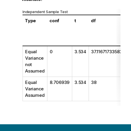
Independent Sample Test
Type
conf
t
df
Equal
0
3.534
37.116717335823
Variance
not
Assumed
Equal
8.706939
3.534
38
Variance
Assumed