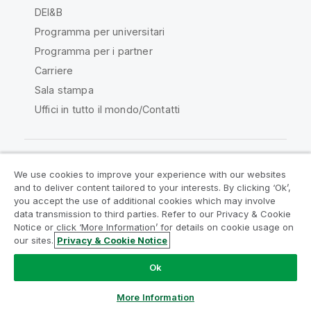
DEI&B
Programma per universitari
Programma per i partner
Carriere
Sala stampa
Uffici in tutto il mondo/Contatti
We use cookies to improve your experience with our websites
Qlik Community
and to deliver content tailored to your interests. By clicking ‘Ok’,
you accept the use of additional cookies which may involve
data transmission to third parties. Refer to our Privacy & Cookie
Contratti
Termini del prodotto
Notice or click ‘More Information’ for details on cookie usage on
Legal Policies
Note Legali
our sites.
Privacy & Cookie Notice
Termini di utilizzo
Marchi
Do Not Share My Info
Ok
Copyright © 1993-2026 QlikTech International AB. Tutti i
diritti riservati.
More Information