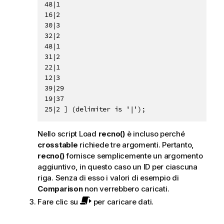
48|1

16|2

30|3

32|2

48|1

31|2

22|1

12|3

39|29

19|37

25|2 ] (delimiter is '|');
Nello script Load
recno()
è incluso perché
crosstable
richiede tre argomenti. Pertanto,
recno()
fornisce semplicemente un argomento
aggiuntivo, in questo caso un ID per ciascuna
riga. Senza di esso i valori di esempio di
Comparison
non verrebbero caricati.
Fare clic su
per caricare dati.