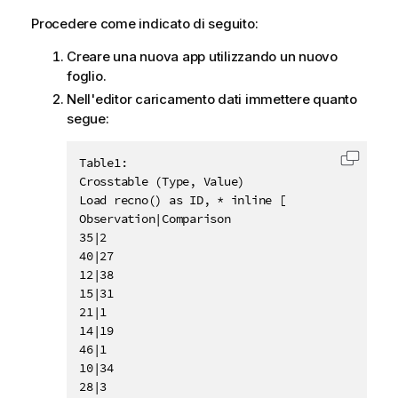
Procedere come indicato di seguito:
Creare una nuova app utilizzando un nuovo
foglio.
Nell'editor caricamento dati immettere quanto
segue:
Table1:

Copia c
Crosstable (Type, Value)

Load recno() as ID, * inline [

Observation|Comparison

35|2

40|27

12|38

15|31

21|1

14|19

46|1

10|34

28|3
