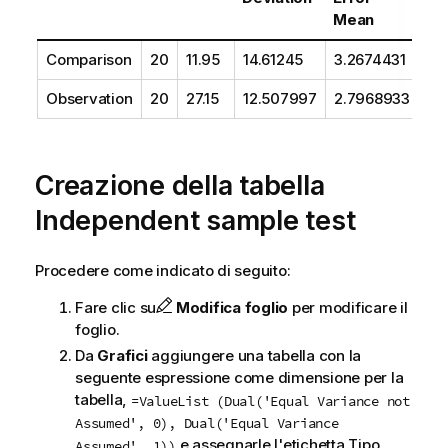
Mean
Comparison
20
11.95
14.61245
3.2674431
Observation
20
27.15
12.507997
2.7968933
Creazione della tabella
Independent sample test
Procedere come indicato di seguito:
Fare clic su
Modifica foglio
per modificare il
foglio.
Da
Grafici
aggiungere una tabella con la
seguente espressione come dimensione per la
tabella,
=ValueList (Dual('Equal Variance not
Assumed', 0), Dual('Equal Variance
e assegnarle l'etichetta Tipo.
Assumed', 1))