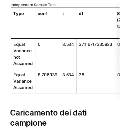
Independent Sample Test
Type
conf
t
df
Sig.
(2-
tailed
Equal
0
3.534
37.116717335823
0.001
Variance
not
Assumed
Equal
8.706939
3.534
38
0.001
Variance
Assumed
Caricamento dei dati
campione