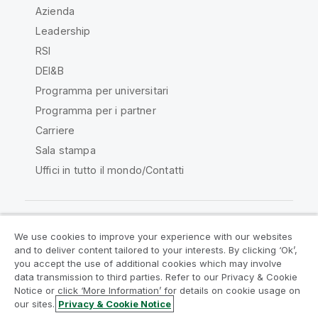
Azienda
Leadership
RSI
DEI&B
Programma per universitari
Programma per i partner
Carriere
Sala stampa
Uffici in tutto il mondo/Contatti
We use cookies to improve your experience with our websites
Qlik Community
and to deliver content tailored to your interests. By clicking ‘Ok’,
you accept the use of additional cookies which may involve
data transmission to third parties. Refer to our Privacy & Cookie
Contratti
Termini del prodotto
Notice or click ‘More Information’ for details on cookie usage on
Legal Policies
Note Legali
our sites.
Privacy & Cookie Notice