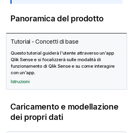
t
a
Panoramica del prodotto
i
n
f
o
Tutorial - Concetti di base
r
m
Questo tutorial guiderà l'utente attraverso un'app
a
Qlik Sense e si focalizzerà sulle modalità di
t
funzionamento di Qlik Sense e su come interagire
i
con un'app.
c
Istruzioni
a
Caricamento e modellazione
dei propri dati