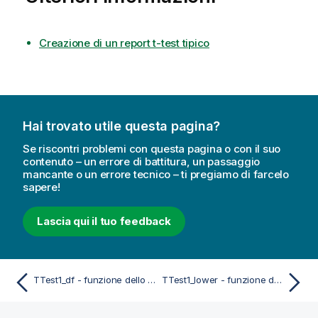
Creazione di un report t-test tipico
Hai trovato utile questa pagina?
Se riscontri problemi con questa pagina o con il suo
contenuto – un errore di battitura, un passaggio
mancante o un errore tecnico – ti pregiamo di farcelo
sapere!
Lascia qui il tuo feedback
TTest1_df - funzione dello script e del grafico
TTest1_lower - funzione dello script e del grafico