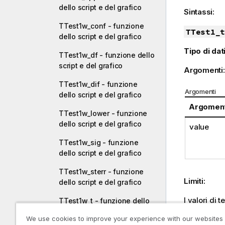
dello script e del grafico
Sintassi:
TTest1w_conf - funzione
TTest1_t
dello script e del grafico
Tipo di dati
TTest1w_df - funzione dello
script e del grafico
Argomenti
TTest1w_dif - funzione
Argomenti
dello script e del grafico
Argomen
TTest1w_lower - funzione
dello script e del grafico
value
TTest1w_sig - funzione
dello script e del grafico
TTest1w_sterr - funzione
Limiti:
dello script e del grafico
I valori di t
TTest1w_t - funzione dello
restituzion
script e del grafico
We use cookies to improve your experience with our websites