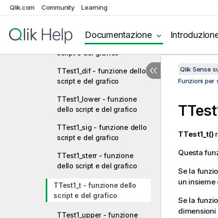
Qlik.com
Community
Learning
TTest1_conf - funzione
dello script e del grafico
Documentazione
Introduzion
TTest1_df - funzione dello
script e del grafico
Qlik Sense 
TTest1_dif - funzione dello
script e del grafico
Funzioni per s
TTest1_lower - funzione
TTest
dello script e del grafico
TTest1_sig - funzione dello
TTest1_t()
r
script e del grafico
Questa funz
TTest1_sterr - funzione
dello script e del grafico
Se la funzio
un insieme 
TTest1_t - funzione dello
script e del grafico
Se la funzio
dimensioni 
TTest1_upper - funzione