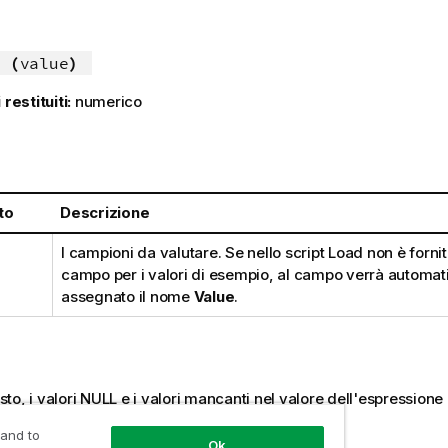
 (
value
)
 restituiti:
numerico
:
to
Descrizione
I campioni da valutare. Se nello script Load non è forni
campo per i valori di esempio, al campo verrà automa
assegnato il nome
Value
.
esto, i valori
NULL
e i valori mancanti nel valore dell'espressione
e di
NULL
.
 and to
Ok