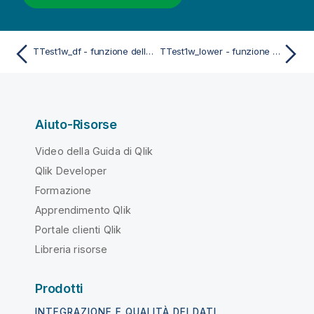
TTest1w_df - funzione dello script e del grafico
TTest1w_lower - funzione dello script e del grafico
Aiuto-Risorse
Video della Guida di Qlik
Qlik Developer
Formazione
Apprendimento Qlik
Portale clienti Qlik
Libreria risorse
Prodotti
INTEGRAZIONE E QUALITÀ DEI DATI